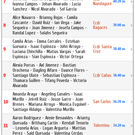
7
40.20 m
6
Nandayure
Ivanna Campos - Johan Alvarado - Lucia
Sanchez - Nicol Alvarado - Sol Garcia
Alice Navarro - Brianny Rojas - Camila
Cascante - David Ruiz - Ian Vega - Jake
Ccdr
8
39.00 m
5
Bagaces
Sequeira - Joan Jimenez - Josefa Campos -
Randal Lopez - Solahs Sequeira
Camila Arias - Emma Corrales - Esteban
Guevara - Isaac Espinoza - John Arroyo -
Ccdr Santa
9
38.40 m
4
Cruz
Luciana Chinchilla - Matias Vargas - Sarah
Espinoza - Sian Espinoza - Victor Ortega
Alexia Porras - Axl Jimenez - Bastian
Orochena - Dayling Alfaro - Evance Flores -
9
Santiago Ulate - Sebastian Espinoza -
Ccdr Cañas
38.40 m
4
Thamara Guillen - Tifany Poveda - Victoria
Alvarado
Amanda Araya - Angeling Canales - Isaac
Murillo - Jeirell Ruiz - Josue Garro - Juan
San Carlos
10
36.20 m
3
Brenes - Mariana Arroyo - Monica Esquivel -
Santiago Hidalgo - Valentina Murillo
Aaron Rodriguez - Annie Benavides - Arianty
Quesada - Brithany Cartin - Kendall Tenorio
Tolentino
11
34.20 m
2
- Leonela Arias - Logan Argueta - Mattias
Perez - Said Quesada - Valentina Cerdas