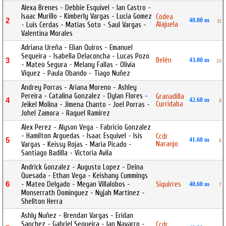
Alexa Brenes - Debbie Esquivel - Ian Castro -
Isaac Murillo - Kimberly Vargas - Lucia Gomez
Codea
2
48.80 m
11
Alajuela
- Luis Cerdas - Matias Soto - Saul Vargas -
Valentina Morales
Adriana Ureña - Elian Quiros - Emanuel
Sequeira - Isabella Delaconcha - Lucas Pozo
Belén
3
43.00 m
10
- Mateo Segura - Melany Fallas - Olivia
Viquez - Paula Obando - Tiago Nuñez
Andrey Porras - Ariana Moreno - Ashley
Pereira - Catalina Gonzalez - Dylan Flores -
Granadilla
4
42.60 m
9
Curridaba
Jeikel Molina - Jimena Chanto - Joel Porras -
Johel Zamora - Raquel Ramirez
Alex Perez - Alyson Vega - Fabricio Gonzalez
- Hamilton Arguedas - Isaac Esquivel - Isis
Ccdr
5
41.60 m
8
Naranjo
Vargas - Keissy Rojas - Maria Picado -
Santiago Badilla - Victoria Avila
Andrick Gonzalez - Augusto Lopez - Deina
Quesada - Ethan Vega - Keishany Cummings
6
- Mateo Delgado - Megan Villalobos -
Siquirres
40.60 m
7
Monserrath Dominguez - Nyjah Martinez -
Shellton Herra
Ashly Nuñez - Brendan Vargas - Eridan
Sanchez - Gabriel Sequeira - Ian Navarro -
Ccdr