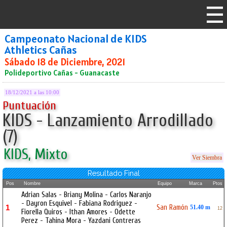
Campeonato Nacional de KIDS
Athletics Cañas
Sábado 18 de Diciembre, 2021
Polideportivo Cañas - Guanacaste
18/12/2021 a las 10:00
Puntuación
KIDS - Lanzamiento Arrodillado
(7)
KIDS, Mixto
Ver Siembra
Resultado Final
Pos
Nombre
Equipo
Marca
Ptos
Adrian Salas - Briany Molina - Carlos Naranjo
- Dayron Esquivel - Fabiana Rodriguez -
San Ramón
1
51.40 m
12
Fiorella Quiros - Ithan Amores - Odette
Perez - Tahina Mora - Yazdani Contreras