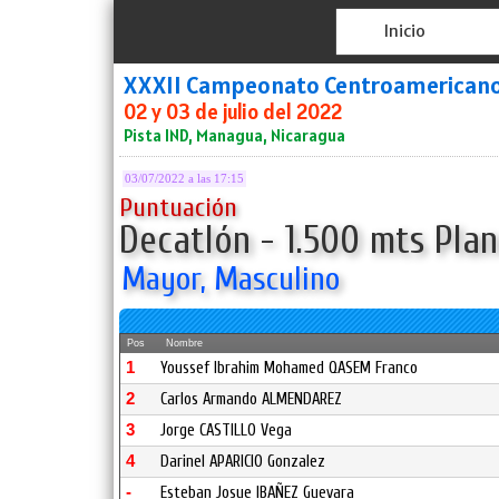
Inicio
XXXII Campeonato Centroamerican
02 y 03 de julio del 2022
Pista IND, Managua, Nicaragua
03/07/2022 a las 17:15
Puntuación
Decatlón - 1.500 mts Plan
Mayor, Masculino
Pos
Nombre
1
Youssef Ibrahim Mohamed QASEM Franco
2
Carlos Armando ALMENDAREZ
3
Jorge CASTILLO Vega
4
Darinel APARICIO Gonzalez
-
Esteban Josue IBAÑEZ Guevara