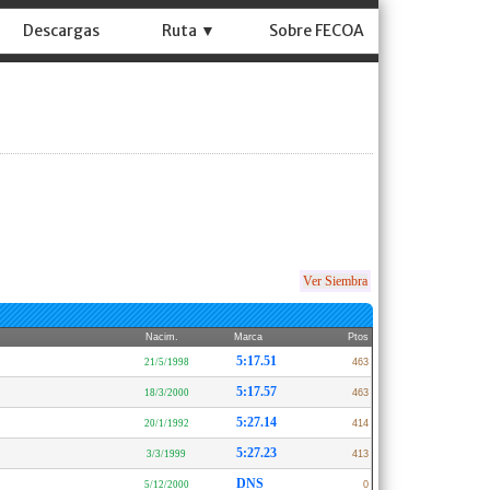
Descargas
Ruta ▼
Sobre FECOA
Ver Siembra
Nacim.
Marca
Ptos
5:17.51
21/5/1998
463
5:17.57
18/3/2000
463
5:27.14
20/1/1992
414
5:27.23
3/3/1999
413
DNS
5/12/2000
0