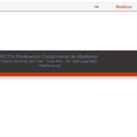
Honduras
290
FECOA (Federación Costarricense de Atletismo)
Estadio Nacional, San José - Costa Rica - Tel. (506) 2549-0950
info@fecoa.org