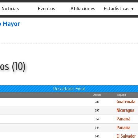
Noticias
Eventos
Afiliaciones
Estadísticas ▼
o Mayor
os (10)
Resultado Final
Dorsal
Equipo
Guatemala
281
Nicaragua
297
Panamá
354
Panamá
344
El Salvador
240