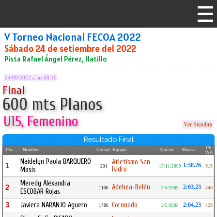
V Torneo Nacional FECOA 2022
Sábado 24 de setiembre del 2022
Pista Rafael Ángel Pérez, Hatillo
24/09/2022 a las 08:10
Final
600 mts Planos
U15, Femenino
Ver Siembra
Resultado Final
Pts
Pos
Nombre
Dorsal
Equipo
Nacim.
Marca
WA
Naidelyn Paola BARQUERO
Atletismo San
1
1:58.26
201
15/11/2009
515
Isidro
Masis
Meredy Alexandra
Adebea-Belén
2
2:03.23
1106
3/4/2009
440
ESCOBAR Rojas
3
Javiera NARANJO Aguero
Coronado
2:04.23
1786
2/5/2008
425