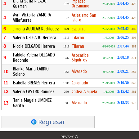
Diana Sofia PICADO
Impacto
4
2:04.45
1574
24/3/2009
422
Oreamuno
Guzman
Avril Victoria ZAMORA
Atletismo San
4
2:04.45
197
29/1/2009
422
Isidro
Villafuerte
6
Jimena AGUILAR Rodriguez
Esparza
2:05.42
379
22/5/2008
409
7
Valeria DELGADO Herrera
Tilarán
2:06.25
1619
1/8/2008
397
8
Nicole DELGADO Herrera
Tilarán
2:07.44
1616
4/10/2009
381
Fabiola Yelena DELGADO
Asocaribe
9
2:08.18
1732
8/2/2009
371
Siquirres
Redondo
Bianka Maria CARPIO
Alvarado
10
2:09.21
1761
9/4/2008
357
Solano
11
Isabella BRENES Herrera
Coronado
2:10.30
1838
25/9/2009
343
12
Valeria CASTRO Ramirez
Codea Alajuela
2:15.42
260
1/1/2008
281
Tania Mayela JIMENEZ
Alvarado
13
2:18.33
50
25/2/2008
248
Garita
Regresar
REVSYS ®