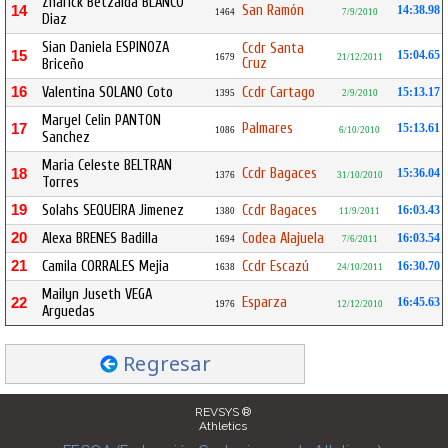
Zharick Betzaida BLANCO
San Ramón
14
14:38.98
1464
7/9/2010
Diaz
Sian Daniela ESPINOZA
Ccdr Santa
15
15:04.65
1679
21/12/2011
Cruz
Briceño
16
Valentina SOLANO Coto
Ccdr Cartago
15:13.17
1395
2/9/2010
Maryel Celin PANTON
Palmares
17
15:13.61
1086
6/10/2010
Sanchez
Maria Celeste BELTRAN
Ccdr Bagaces
18
15:36.04
1376
31/10/2010
Torres
19
Solahs SEQUEIRA Jimenez
Ccdr Bagaces
16:03.43
1380
11/9/2011
20
Alexa BRENES Badilla
Codea Alajuela
16:03.54
1694
7/6/2011
21
Camila CORRALES Mejia
Ccdr Escazú
16:30.70
1638
24/10/2011
Mailyn Juseth VEGA
Esparza
22
16:45.63
1976
12/12/2010
Arguedas
Regresar
REVSYS ®
Athletics