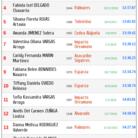
Fabiola Izel DELGADO
Palmares
4
12:57.67
1044
26/12/2010
Chavarria
Silvana Fiorela ROJAS
Tolentino
5
13:01.92
1480
29/4/2011
Artavia
6
Amanda JIMENEZ Solera
Codea Alajuela
13:19.42
1695
2/8/2010
Valentina Dilana VARGAS
Impacto
7
13:20.12
1098
5/1/2010
Oreamuno
Arroyo
Caridy Fernanda MARIN
Asocaribe
8
13:30.25
1357
19/9/2010
Siquirres
Martinez
Fabiana Belen BENAVIDES
Esparza
9
13:54.74
1970
28/7/2010
Navarro
Tiffany Daniela OVIEDO
Esparza
10
13:58.74
1981
16/6/2010
Reinoso
Sofia Kassandra VARGAS
Impacto
11
14:03.81
1097
5/1/2010
Oreamuno
Arroyo
Anelis Del Carmen ZUÑIGA
Alvarado
12
14:18.56
1348
13/7/2010
Loaiza
Danna Melissa RODRIGUEZ
Palmares
13
14:27.50
1039
21/10/2011
Valverde