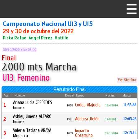
Campeonato Nacional U13 y U15
29 y 30 de octubre del 2022
Pista Rafael Ángel Pérez, Hatillo
30/10/2022 a las 08:00
Final
2.000 mts Marcha
U13, Femenino
Ver Siembra
Resultado Final
Pos
Nombre
Dorsal
Equipo
Nacim.
Marca
Ariana Lucia CESPEDES
Codea Alajuela
1
11:55.88
1698
16/4/2010
Gomez
Ashley Jimena ALFARO
Adebea-Belén
2
12:05.28
1321
14/8/2011
Gomez
Valeria Tatiana ARAYA
Impacto
3
12:15.14
1099
27/1/2010
Oreamuno
Mudarra