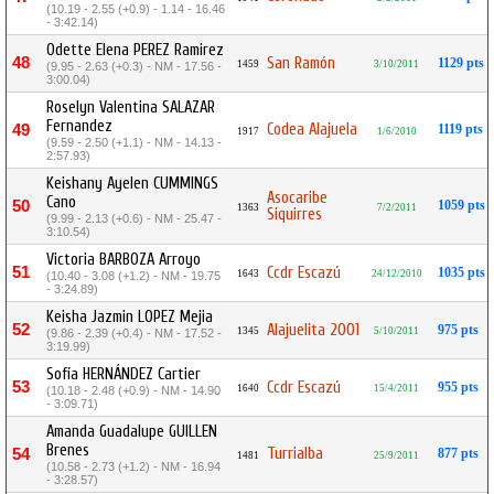
(10.19 - 2.55 (+0.9) - 1.14 - 16.46
- 3:42.14)
Odette Elena PEREZ Ramirez
48
San Ramón
1129 pts
1459
3/10/2011
(9.95 - 2.63 (+0.3) - NM - 17.56 -
3:00.04)
Roselyn Valentina SALAZAR
Fernandez
Codea Alajuela
49
1119 pts
1917
1/6/2010
(9.59 - 2.50 (+1.1) - NM - 14.13 -
2:57.93)
Keishany Ayelen CUMMINGS
Asocaribe
Cano
50
1059 pts
1363
7/2/2011
Siquirres
(9.99 - 2.13 (+0.6) - NM - 25.47 -
3:10.54)
Victoria BARBOZA Arroyo
51
Ccdr Escazú
1035 pts
1643
24/12/2010
(10.40 - 3.08 (+1.2) - NM - 19.75
- 3:24.89)
Keisha Jazmin LOPEZ Mejia
52
Alajuelita 2001
975 pts
1345
5/10/2011
(9.86 - 2.39 (+0.4) - NM - 17.52 -
3:19.99)
Sofía HERNÁNDEZ Cartier
53
Ccdr Escazú
955 pts
1640
15/4/2011
(10.18 - 2.48 (+0.9) - NM - 14.90
- 3:09.71)
Amanda Guadalupe GUILLEN
Brenes
Turrialba
54
877 pts
1481
25/9/2011
(10.58 - 2.73 (+1.2) - NM - 16.94
- 3:28.57)