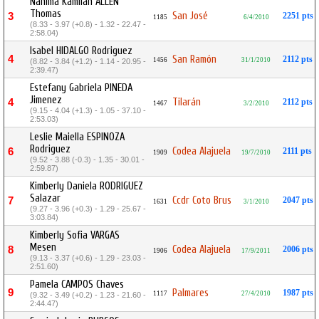
Nahima Kamilah ALLEN
Thomas
San José
3
2251 pts
1185
6/4/2010
(8.33 - 3.97 (+0.8) - 1.32 - 22.47 -
2:58.04)
Isabel HIDALGO Rodriguez
4
San Ramón
2112 pts
1456
31/1/2010
(8.82 - 3.84 (+1.2) - 1.14 - 20.95 -
2:39.47)
Estefany Gabriela PINEDA
Jimenez
Tilarán
4
2112 pts
1467
3/2/2010
(9.15 - 4.04 (+1.3) - 1.05 - 37.10 -
2:53.03)
Leslie Maiella ESPINOZA
Rodriguez
Codea Alajuela
6
2111 pts
1909
19/7/2010
(9.52 - 3.88 (-0.3) - 1.35 - 30.01 -
2:59.87)
Kimberly Daniela RODRIGUEZ
Salazar
Ccdr Coto Brus
7
2047 pts
1631
3/1/2010
(9.27 - 3.96 (+0.3) - 1.29 - 25.67 -
3:03.84)
Kimberly Sofia VARGAS
Mesen
Codea Alajuela
8
2006 pts
1906
17/9/2011
(9.13 - 3.37 (+0.6) - 1.29 - 23.03 -
2:51.60)
Pamela CAMPOS Chaves
9
Palmares
1987 pts
1117
27/4/2010
(9.32 - 3.49 (+0.2) - 1.23 - 21.60 -
2:44.47)