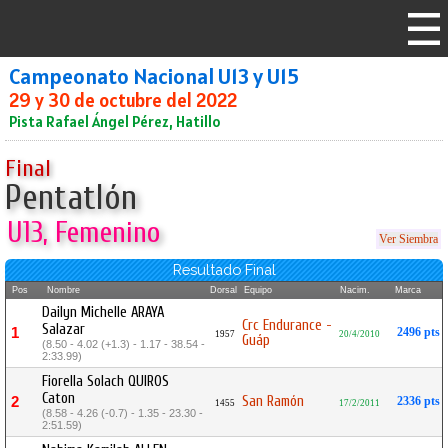
Campeonato Nacional U13 y U15
29 y 30 de octubre del 2022
Pista Rafael Ángel Pérez, Hatillo
Final
Pentatlón
U13, Femenino
Ver Siembra
Resultado Final
Pos
Nombre
Dorsal
Equipo
Nacim.
Marca
Dailyn Michelle ARAYA
Crc Endurance -
Salazar
1
2496 pts
1957
20/4/2010
Guáp
(8.50 - 4.02 (+1.3) - 1.17 - 38.54 -
2:33.99)
Fiorella Solach QUIROS
Caton
San Ramón
2
2336 pts
1455
17/2/2011
(8.58 - 4.26 (-0.7) - 1.35 - 23.30 -
2:51.59)