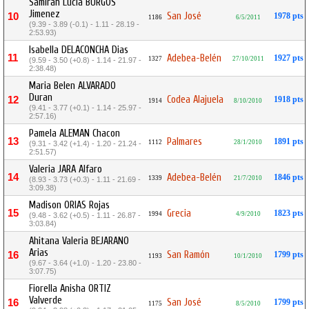
Samirah Lucia BURGOS
Jimenez
San José
10
1978 pts
1186
6/5/2011
(9.39 - 3.89 (-0.1) - 1.11 - 28.19 -
2:53.93)
Isabella DELACONCHA Dias
11
Adebea-Belén
1927 pts
1327
27/10/2011
(9.59 - 3.50 (+0.8) - 1.14 - 21.97 -
2:38.48)
Maria Belen ALVARADO
Duran
Codea Alajuela
12
1918 pts
1914
8/10/2010
(9.41 - 3.77 (+0.1) - 1.14 - 25.97 -
2:57.16)
Pamela ALEMAN Chacon
13
Palmares
1891 pts
1112
28/1/2010
(9.31 - 3.42 (+1.4) - 1.20 - 21.24 -
2:51.57)
Valeria JARA Alfaro
14
Adebea-Belén
1846 pts
1339
21/7/2010
(8.93 - 3.73 (+0.3) - 1.11 - 21.69 -
3:09.38)
Madison ORIAS Rojas
15
Grecia
1823 pts
1994
4/9/2010
(9.48 - 3.62 (+0.5) - 1.11 - 26.87 -
3:03.84)
Ahitana Valeria BEJARANO
Arias
San Ramón
16
1799 pts
1193
10/1/2010
(9.67 - 3.64 (+1.0) - 1.20 - 23.80 -
3:07.75)
Fiorella Anisha ORTIZ
Valverde
San José
16
1799 pts
1175
8/5/2010