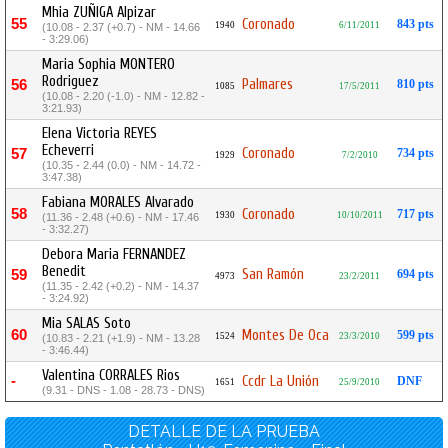
Mhia ZUÑIGA Alpizar
55
Coronado
843 pts
1940
6/11/2011
(10.08 - 2.37 (+0.7) - NM - 14.66
- 3:29.06)
Maria Sophia MONTERO
Rodriguez
Palmares
56
810 pts
1085
17/5/2011
(10.08 - 2.20 (-1.0) - NM - 12.82 -
3:21.93)
Elena Victoria REYES
Echeverri
Coronado
57
734 pts
1929
7/2/2010
(10.35 - 2.44 (0.0) - NM - 14.72 -
3:47.38)
Fabiana MORALES Alvarado
58
Coronado
717 pts
1930
10/10/2011
(11.36 - 2.48 (+0.6) - NM - 17.46
- 3:32.27)
Debora Maria FERNANDEZ
Benedit
San Ramón
59
694 pts
4973
23/2/2011
(11.35 - 2.42 (+0.2) - NM - 14.37
- 3:24.92)
Mia SALAS Soto
60
Montes De Oca
599 pts
1524
23/3/2010
(10.83 - 2.21 (+1.9) - NM - 13.28
- 3:46.44)
Valentina CORRALES Rios
-
Ccdr La Unión
DNF
1651
25/9/2010
(9.31 - DNS - 1.08 - 28.73 - DNS)
DETALLE DE LA PRUEBA