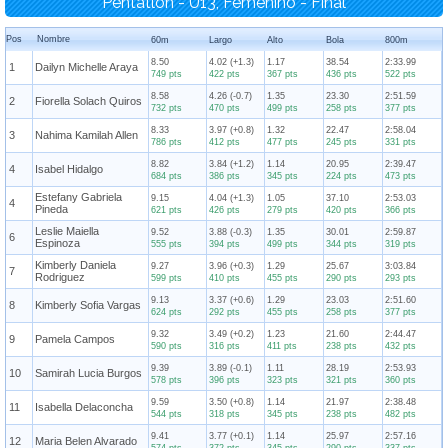
Pentatlón - U13, Femenino - Final
Pos
Nombre
60m
Largo
Alto
Bola
800m
8.50
4.02 (+1.3)
1.17
38.54
2:33.99
1
Dailyn Michelle Araya
749 pts
422 pts
367 pts
436 pts
522 pts
8.58
4.26 (-0.7)
1.35
23.30
2:51.59
2
Fiorella Solach Quiros
732 pts
470 pts
499 pts
258 pts
377 pts
8.33
3.97 (+0.8)
1.32
22.47
2:58.04
3
Nahima Kamilah Allen
786 pts
412 pts
477 pts
245 pts
331 pts
8.82
3.84 (+1.2)
1.14
20.95
2:39.47
4
Isabel Hidalgo
684 pts
386 pts
345 pts
224 pts
473 pts
Estefany Gabriela
9.15
4.04 (+1.3)
1.05
37.10
2:53.03
4
Pineda
621 pts
426 pts
279 pts
420 pts
366 pts
Leslie Maiella
9.52
3.88 (-0.3)
1.35
30.01
2:59.87
6
Espinoza
555 pts
394 pts
499 pts
344 pts
319 pts
Kimberly Daniela
9.27
3.96 (+0.3)
1.29
25.67
3:03.84
7
Rodriguez
599 pts
410 pts
455 pts
290 pts
293 pts
9.13
3.37 (+0.6)
1.29
23.03
2:51.60
8
Kimberly Sofia Vargas
624 pts
292 pts
455 pts
258 pts
377 pts
9.32
3.49 (+0.2)
1.23
21.60
2:44.47
9
Pamela Campos
590 pts
316 pts
411 pts
238 pts
432 pts
9.39
3.89 (-0.1)
1.11
28.19
2:53.93
10
Samirah Lucia Burgos
578 pts
396 pts
323 pts
321 pts
360 pts
9.59
3.50 (+0.8)
1.14
21.97
2:38.48
11
Isabella Delaconcha
544 pts
318 pts
345 pts
238 pts
482 pts
9.41
3.77 (+0.1)
1.14
25.97
2:57.16
12
Maria Belen Alvarado