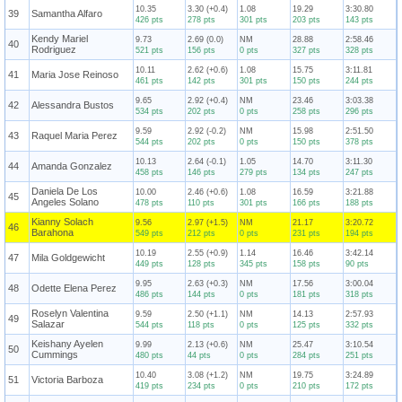
10.35
3.30 (+0.4)
1.08
19.29
3:30.80
39
Samantha Alfaro
426 pts
278 pts
301 pts
203 pts
143 pts
Kendy Mariel
9.73
2.69 (0.0)
NM
28.88
2:58.46
40
Rodriguez
521 pts
156 pts
0 pts
327 pts
328 pts
10.11
2.62 (+0.6)
1.08
15.75
3:11.81
41
Maria Jose Reinoso
461 pts
142 pts
301 pts
150 pts
244 pts
9.65
2.92 (+0.4)
NM
23.46
3:03.38
42
Alessandra Bustos
534 pts
202 pts
0 pts
258 pts
296 pts
9.59
2.92 (-0.2)
NM
15.98
2:51.50
43
Raquel Maria Perez
544 pts
202 pts
0 pts
150 pts
378 pts
10.13
2.64 (-0.1)
1.05
14.70
3:11.30
44
Amanda Gonzalez
458 pts
146 pts
279 pts
134 pts
247 pts
Daniela De Los
10.00
2.46 (+0.6)
1.08
16.59
3:21.88
45
Angeles Solano
478 pts
110 pts
301 pts
166 pts
188 pts
Kianny Solach
9.56
2.97 (+1.5)
NM
21.17
3:20.72
46
Barahona
549 pts
212 pts
0 pts
231 pts
194 pts
10.19
2.55 (+0.9)
1.14
16.46
3:42.14
47
Mila Goldgewicht
449 pts
128 pts
345 pts
158 pts
90 pts
9.95
2.63 (+0.3)
NM
17.56
3:00.04
48
Odette Elena Perez
486 pts
144 pts
0 pts
181 pts
318 pts
Roselyn Valentina
9.59
2.50 (+1.1)
NM
14.13
2:57.93
49
Salazar
544 pts
118 pts
0 pts
125 pts
332 pts
Keishany Ayelen
9.99
2.13 (+0.6)
NM
25.47
3:10.54
50
Cummings
480 pts
44 pts
0 pts
284 pts
251 pts
10.40
3.08 (+1.2)
NM
19.75
3:24.89
51
Victoria Barboza
419 pts
234 pts
0 pts
210 pts
172 pts