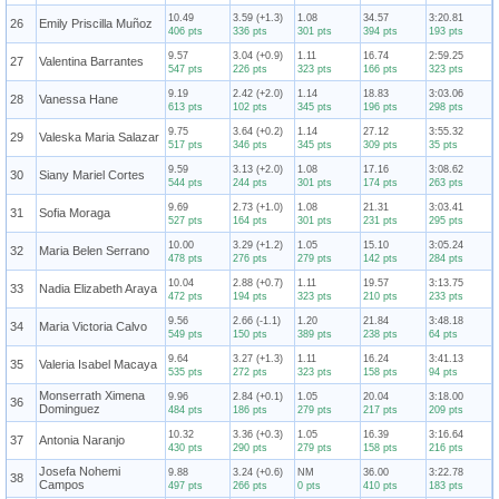
10.49
3.59 (+1.3)
1.08
34.57
3:20.81
26
Emily Priscilla Muñoz
406 pts
336 pts
301 pts
394 pts
193 pts
9.57
3.04 (+0.9)
1.11
16.74
2:59.25
27
Valentina Barrantes
547 pts
226 pts
323 pts
166 pts
323 pts
9.19
2.42 (+2.0)
1.14
18.83
3:03.06
28
Vanessa Hane
613 pts
102 pts
345 pts
196 pts
298 pts
9.75
3.64 (+0.2)
1.14
27.12
3:55.32
29
Valeska Maria Salazar
517 pts
346 pts
345 pts
309 pts
35 pts
9.59
3.13 (+2.0)
1.08
17.16
3:08.62
30
Siany Mariel Cortes
544 pts
244 pts
301 pts
174 pts
263 pts
9.69
2.73 (+1.0)
1.08
21.31
3:03.41
31
Sofia Moraga
527 pts
164 pts
301 pts
231 pts
295 pts
10.00
3.29 (+1.2)
1.05
15.10
3:05.24
32
Maria Belen Serrano
478 pts
276 pts
279 pts
142 pts
284 pts
10.04
2.88 (+0.7)
1.11
19.57
3:13.75
33
Nadia Elizabeth Araya
472 pts
194 pts
323 pts
210 pts
233 pts
9.56
2.66 (-1.1)
1.20
21.84
3:48.18
34
Maria Victoria Calvo
549 pts
150 pts
389 pts
238 pts
64 pts
9.64
3.27 (+1.3)
1.11
16.24
3:41.13
35
Valeria Isabel Macaya
535 pts
272 pts
323 pts
158 pts
94 pts
Monserrath Ximena
9.96
2.84 (+0.1)
1.05
20.04
3:18.00
36
Dominguez
484 pts
186 pts
279 pts
217 pts
209 pts
10.32
3.36 (+0.3)
1.05
16.39
3:16.64
37
Antonia Naranjo
430 pts
290 pts
279 pts
158 pts
216 pts
Josefa Nohemi
9.88
3.24 (+0.6)
NM
36.00
3:22.78
38
Campos
497 pts
266 pts
0 pts
410 pts
183 pts