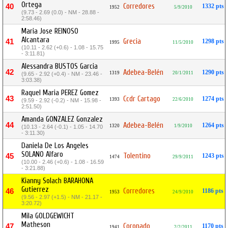
Ortega
Corredores
40
1332 pts
1952
5/9/2010
(9.73 - 2.69 (0.0) - NM - 28.88 -
2:58.46)
Maria Jose REINOSO
Alcantara
Grecia
41
1298 pts
1995
11/5/2010
(10.11 - 2.62 (+0.6) - 1.08 - 15.75
- 3:11.81)
Alessandra BUSTOS Garcia
42
Adebea-Belén
1290 pts
1319
20/1/2011
(9.65 - 2.92 (+0.4) - NM - 23.46 -
3:03.38)
Raquel Maria PEREZ Gomez
43
Ccdr Cartago
1274 pts
1393
22/6/2010
(9.59 - 2.92 (-0.2) - NM - 15.98 -
2:51.50)
Amanda GONZALEZ Gonzalez
44
Adebea-Belén
1264 pts
1320
1/9/2010
(10.13 - 2.64 (-0.1) - 1.05 - 14.70
- 3:11.30)
Daniela De Los Angeles
SOLANO Alfaro
Tolentino
45
1243 pts
1474
29/9/2011
(10.00 - 2.46 (+0.6) - 1.08 - 16.59
- 3:21.88)
Kianny Solach BARAHONA
Gutierrez
Corredores
46
1186 pts
1953
24/9/2010
(9.56 - 2.97 (+1.5) - NM - 21.17 -
3:20.72)
Mila GOLDGEWICHT
Matheson
Coronado
47
1170 pts
1941
2/2/2011