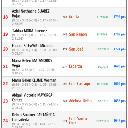
(9.24 - 3.98 (+0.3) - 1.17 - 21.05 -
3:22.83)
Aziel Nathacha SUAREZ
Rojas
Grecia
18
1792 pts
1985
21/7/2010
(9.65 - 3.33 (+0.9) - 1.17 - 24.54 -
2:58.08)
Tahina MORA Jimenez
19
San Ramón
1769 pts
1462
15/4/2011
(9.53 - 3.41 (-0.5) - 1.17 - 17.09 -
2:51.91)
Ebanie STEWART Miranda
20
San José
1724 pts
1174
18/12/2011
(9.39 - 3.60 (+1.4) - 1.08 - 20.80 -
3:05.34)
Maria Belen MATAMOROS
Vega
Esparza
21
1690 pts
1977
1/3/2010
(9.64 - 3.72 (0.0) - 1.11 - 20.46 -
3:10.27)
Maria Belen CLUNIE Vosman
22
Ccdr Cartago
1666 pts
1392
19/1/2010
(9.86 - 3.54 (+0.3) - 1.05 - 17.88 -
2:51.13)
Abigail Victoria MAYORGA
Cortes
Adebea-Belén
23
1656 pts
1307
5/8/2011
(9.67 - 3.25 (+0.6) - 1.11 - 24.50 -
3:09.21)
Debra Summer CASTAÑEDA
Ccdr Santa
Castañeda
24
1647 pts
1671
29/12/2010
Cruz
(9.34 - 4.06 (+0.3) - NM - 27.13 -
2:59.52)