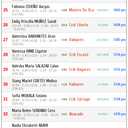
Fabiana CEDEÑO Vargas
25
Montes De Oca
1642 pts
1506
13/6/2011
(9.72 - 3.29 (+0.7) - 1.14 - 25.71 -
3:17.94)
Emily Priscilla MUÑOZ Sandi
26
Ccdr Liberia
1630 pts
1654
4/2/2010
(10.49 - 3.59 (+1.3) - 1.08 - 34.57
- 3:20.81)
Valentina BARRANTES Jiron
27
Palmares
1585 pts
1148
22/2/2011
(9.57 - 3.04 (+0.9) - 1.11 - 16.74 -
2:59.25)
Vanessa HANE Ligator
28
Ccdr Escazú
1554 pts
1642
20/7/2010
(9.19 - 2.42 (+2.0) - 1.14 - 18.83 -
3:03.06)
Valeska Maria SALAZAR Calvo
29
Ccdr Bagaces
1552 pts
1381
16/5/2010
(9.75 - 3.64 (+0.2) - 1.14 - 27.12 -
3:55.32)
Siany Mariel CORTES Molina
30
Palmares
1526 pts
1128
2/7/2010
(9.59 - 3.13 (+2.0) - 1.08 - 17.16 -
3:08.62)
Sofia MORAGA Solano
31
Ccdr Cartago
1518 pts
1394
29/9/2010
(9.69 - 2.73 (+1.0) - 1.08 - 21.31 -
3:03.41)
Maria Belen SERRANO Coto
32
Alvarado
1459 pts
1352
7/6/2011
(10.00 - 3.29 (+1.2) - 1.05 - 15.10
- 3:05.24)
Nadia Elizabeth ARAYA