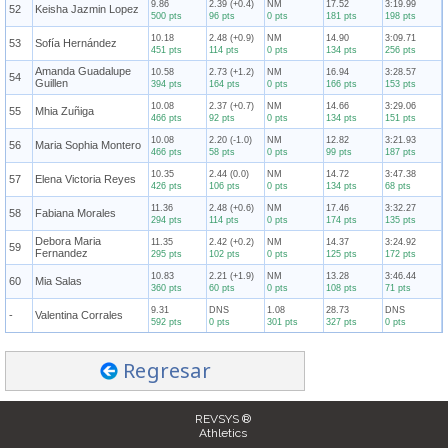
9.86
2.39 (+0.4)
NM
17.52
3:19.99
52
Keisha Jazmin Lopez
500 pts
96 pts
0 pts
181 pts
198 pts
10.18
2.48 (+0.9)
NM
14.90
3:09.71
53
Sofía Hernández
451 pts
114 pts
0 pts
134 pts
256 pts
Amanda Guadalupe
10.58
2.73 (+1.2)
NM
16.94
3:28.57
54
Guillen
394 pts
164 pts
0 pts
166 pts
153 pts
10.08
2.37 (+0.7)
NM
14.66
3:29.06
55
Mhia Zuñiga
466 pts
92 pts
0 pts
134 pts
151 pts
10.08
2.20 (-1.0)
NM
12.82
3:21.93
56
Maria Sophia Montero
466 pts
58 pts
0 pts
99 pts
187 pts
10.35
2.44 (0.0)
NM
14.72
3:47.38
57
Elena Victoria Reyes
426 pts
106 pts
0 pts
134 pts
68 pts
11.36
2.48 (+0.6)
NM
17.46
3:32.27
58
Fabiana Morales
294 pts
114 pts
0 pts
174 pts
135 pts
Debora Maria
11.35
2.42 (+0.2)
NM
14.37
3:24.92
59
Fernandez
295 pts
102 pts
0 pts
125 pts
172 pts
10.83
2.21 (+1.9)
NM
13.28
3:46.44
60
Mia Salas
360 pts
60 pts
0 pts
108 pts
71 pts
9.31
DNS
1.08
28.73
DNS
-
Valentina Corrales
592 pts
0 pts
301 pts
327 pts
0 pts
Regresar
REVSYS ®
Athletics