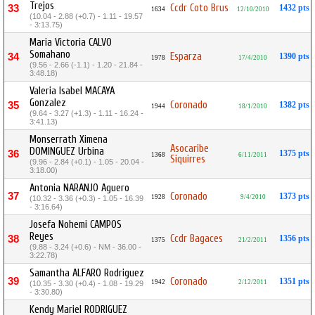
Trejos
Ccdr Coto Brus
33
1432 pts
1634
12/10/2010
(10.04 - 2.88 (+0.7) - 1.11 - 19.57
- 3:13.75)
Maria Victoria CALVO
Somahano
Esparza
34
1390 pts
1978
17/4/2010
(9.56 - 2.66 (-1.1) - 1.20 - 21.84 -
3:48.18)
Valeria Isabel MACAYA
Gonzalez
Coronado
35
1382 pts
1944
18/1/2010
(9.64 - 3.27 (+1.3) - 1.11 - 16.24 -
3:41.13)
Monserrath Ximena
Asocaribe
DOMINGUEZ Urbina
36
1375 pts
1368
6/11/2011
Siquirres
(9.96 - 2.84 (+0.1) - 1.05 - 20.04 -
3:18.00)
Antonia NARANJO Aguero
37
Coronado
1373 pts
1928
9/4/2010
(10.32 - 3.36 (+0.3) - 1.05 - 16.39
- 3:16.64)
Josefa Nohemi CAMPOS
Reyes
Ccdr Bagaces
38
1356 pts
1375
21/2/2011
(9.88 - 3.24 (+0.6) - NM - 36.00 -
3:22.78)
Samantha ALFARO Rodriguez
39
Coronado
1351 pts
1942
2/12/2011
(10.35 - 3.30 (+0.4) - 1.08 - 19.29
- 3:30.80)
Kendy Mariel RODRIGUEZ