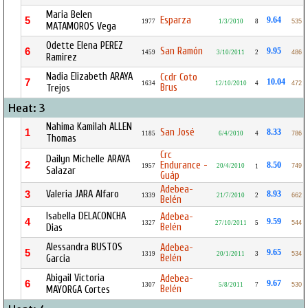
Maria Belen
Esparza
5
9.64
1977
1/3/2010
8
535
MATAMOROS Vega
Odette Elena PEREZ
San Ramón
6
9.95
1459
3/10/2011
2
486
Ramirez
Nadia Elizabeth ARAYA
Ccdr Coto
7
10.04
1634
12/10/2010
4
472
Brus
Trejos
Heat: 3
Nahima Kamilah ALLEN
San José
1
8.33
1185
6/4/2010
4
786
Thomas
Crc
Dailyn Michelle ARAYA
2
Endurance -
8.50
1957
20/4/2010
749
1
Salazar
Guáp
Adebea-
Valeria JARA Alfaro
3
8.93
1339
21/7/2010
2
662
Belén
Isabella DELACONCHA
Adebea-
4
9.59
1327
27/10/2011
5
544
Belén
Dias
Alessandra BUSTOS
Adebea-
5
9.65
1319
20/1/2011
3
534
Belén
Garcia
Abigail Victoria
Adebea-
6
9.67
1307
5/8/2011
7
530
Belén
MAYORGA Cortes