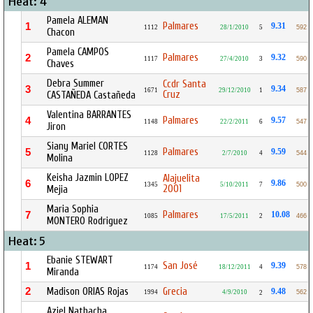
Heat: 4
Pamela ALEMAN
Palmares
1
9.31
1112
28/1/2010
5
592
Chacon
Pamela CAMPOS
Palmares
2
9.32
1117
27/4/2010
3
590
Chaves
Debra Summer
Ccdr Santa
3
9.34
1671
29/12/2010
1
587
Cruz
CASTAÑEDA Castañeda
Valentina BARRANTES
Palmares
4
9.57
1148
22/2/2011
6
547
Jiron
Siany Mariel CORTES
Palmares
5
9.59
1128
2/7/2010
4
544
Molina
Keisha Jazmin LOPEZ
Alajuelita
6
9.86
1345
5/10/2011
7
500
2001
Mejia
Maria Sophia
Palmares
7
10.08
1085
17/5/2011
2
466
MONTERO Rodriguez
Heat: 5
Ebanie STEWART
San José
1
9.39
1174
18/12/2011
4
578
Miranda
2
Madison ORIAS Rojas
Grecia
9.48
1994
4/9/2010
562
2
Aziel Nathacha