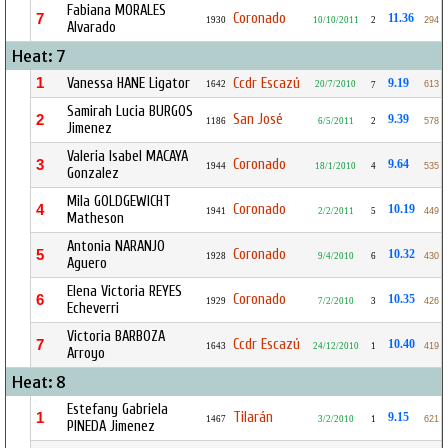
Fabiana MORALES
Coronado
7
11.36
1930
10/10/2011
2
294
Alvarado
Heat: 7
1
Vanessa HANE Ligator
Ccdr Escazú
9.19
1642
20/7/2010
613
7
Samirah Lucia BURGOS
San José
2
9.39
1186
6/5/2011
2
578
Jimenez
Valeria Isabel MACAYA
Coronado
3
9.64
1944
18/1/2010
4
535
Gonzalez
Mila GOLDGEWICHT
Coronado
4
10.19
1941
2/2/2011
5
449
Matheson
Antonia NARANJO
Coronado
5
10.32
1928
9/4/2010
6
430
Aguero
Elena Victoria REYES
Coronado
6
10.35
1929
7/2/2010
3
426
Echeverri
Victoria BARBOZA
Ccdr Escazú
7
10.40
1643
24/12/2010
1
419
Arroyo
Heat: 8
Estefany Gabriela
Tilarán
1
9.15
1467
3/2/2010
1
621
PINEDA Jimenez