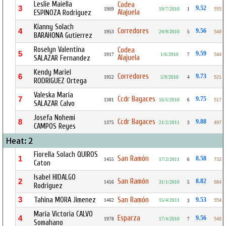
Leslie Maiella
Codea
3
9.52
1909
19/7/2010
1
555
Alajuela
ESPINOZA Rodriguez
Kianny Solach
Corredores
4
9.56
1953
24/9/2010
5
549
BARAHONA Gutierrez
Roselyn Valentina
Codea
5
9.59
1917
1/6/2010
7
544
Alajuela
SALAZAR Fernandez
Kendy Mariel
Corredores
6
9.73
1952
5/9/2010
4
521
RODRIGUEZ Ortega
Valeska Maria
Ccdr Bagaces
7
9.75
1381
16/5/2010
6
517
SALAZAR Calvo
Josefa Nohemi
Ccdr Bagaces
8
9.88
1375
21/2/2011
3
497
CAMPOS Reyes
Heat: 2
Fiorella Solach QUIROS
San Ramón
1
8.58
1455
17/2/2011
6
732
Caton
Isabel HIDALGO
San Ramón
2
8.82
1456
31/1/2010
5
684
Rodriguez
3
Tahina MORA Jimenez
San Ramón
9.53
1462
15/4/2011
554
3
Maria Victoria CALVO
Esparza
4
9.56
1978
17/4/2010
7
549
Somahano