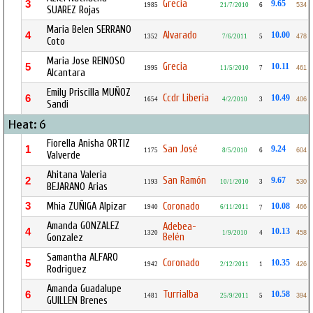
Grecia
3
9.65
1985
21/7/2010
6
534
SUAREZ Rojas
Maria Belen SERRANO
Alvarado
4
10.00
1352
7/6/2011
5
478
Coto
Maria Jose REINOSO
Grecia
5
10.11
1995
11/5/2010
7
461
Alcantara
Emily Priscilla MUÑOZ
Ccdr Liberia
6
10.49
1654
4/2/2010
3
406
Sandi
Heat: 6
Fiorella Anisha ORTIZ
San José
1
9.24
1175
8/5/2010
6
604
Valverde
Ahitana Valeria
San Ramón
2
9.67
1193
10/1/2010
3
530
BEJARANO Arias
3
Mhia ZUÑIGA Alpizar
Coronado
10.08
1940
6/11/2011
466
7
Amanda GONZALEZ
Adebea-
4
10.13
1320
1/9/2010
4
458
Belén
Gonzalez
Samantha ALFARO
Coronado
5
10.35
1942
2/12/2011
1
426
Rodriguez
Amanda Guadalupe
Turrialba
6
10.58
1481
25/9/2011
5
394
GUILLEN Brenes