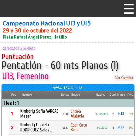
Campeonato Nacional U13 y U15
29 y 30 de octubre del 2022
Pista Rafael Ángel Pérez, Hatillo
29/10/2022 a las 09:30
Puntuación
Pentatlón - 60 mts Planos (1)
U13, Femenino
Ver Siembra
Resultado Final
Pos
Nombre
Dorsal
Equipo
Nacim.
Carril
Marca
Ptos
Heat: 1
Kimberly Sofia VARGAS
Codea
1
9.13
1906
17/9/2011
2
624
Alajuela
Mesen
Kimberly Daniela
Ccdr Coto
2
9.27
1631
3/1/2010
8
599
Brus
RODRIGUEZ Salazar