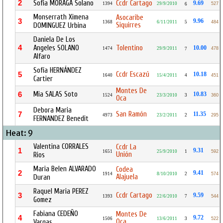
2
Sofia MORAGA Solano
Ccdr Cartago
9.69
1394
29/9/2010
527
6
Monserrath Ximena
Asocaribe
3
9.96
1368
6/11/2011
5
484
Siquirres
DOMINGUEZ Urbina
Daniela De Los
4
Angeles SOLANO
Tolentino
10.00
1474
29/9/2011
478
7
Alfaro
Sofía HERNÁNDEZ
Ccdr Escazú
5
10.18
1640
15/4/2011
4
451
Cartier
Montes De
Mia SALAS Soto
6
10.83
1524
23/3/2010
3
360
Oca
Debora Maria
San Ramón
7
11.35
4973
23/2/2011
2
295
FERNANDEZ Benedit
Heat: 9
Valentina CORRALES
Ccdr La
1
9.31
1651
25/9/2010
1
592
Unión
Rios
Maria Belen ALVARADO
Codea
2
9.41
1914
8/10/2010
2
574
Alajuela
Duran
Raquel Maria PEREZ
Ccdr Cartago
3
9.59
1393
22/6/2010
7
544
Gomez
Fabiana CEDEÑO
Montes De
4
9.72
1506
13/6/2011
3
522
Oca
Vargas