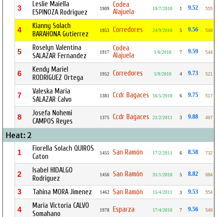
Leslie Maiella
Codea
3
9.52
1909
19/7/2010
1
555
Alajuela
ESPINOZA Rodriguez
Kianny Solach
Corredores
4
9.56
1953
24/9/2010
5
549
BARAHONA Gutierrez
Roselyn Valentina
Codea
5
9.59
1917
1/6/2010
7
544
Alajuela
SALAZAR Fernandez
Kendy Mariel
Corredores
6
9.73
1952
5/9/2010
4
521
RODRIGUEZ Ortega
Valeska Maria
Ccdr Bagaces
7
9.75
1381
16/5/2010
6
517
SALAZAR Calvo
Josefa Nohemi
Ccdr Bagaces
8
9.88
1375
21/2/2011
3
497
CAMPOS Reyes
Heat: 2
Fiorella Solach QUIROS
San Ramón
1
8.58
1455
17/2/2011
6
732
Caton
Isabel HIDALGO
San Ramón
2
8.82
1456
31/1/2010
5
684
Rodriguez
3
Tahina MORA Jimenez
San Ramón
9.53
1462
15/4/2011
554
3
Maria Victoria CALVO
Esparza
4
9.56
1978
17/4/2010
7
549
Somahano