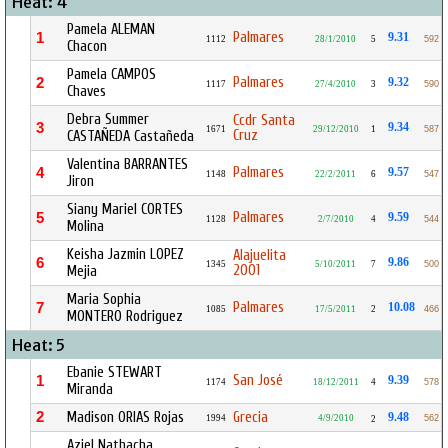
Heat: 4
Pamela ALEMAN
Palmares
1
9.31
1112
28/1/2010
5
592
Chacon
Pamela CAMPOS
Palmares
2
9.32
1117
27/4/2010
3
590
Chaves
Debra Summer
Ccdr Santa
3
9.34
1671
29/12/2010
1
587
Cruz
CASTAÑEDA Castañeda
Valentina BARRANTES
Palmares
4
9.57
1148
22/2/2011
6
547
Jiron
Siany Mariel CORTES
Palmares
5
9.59
1128
2/7/2010
4
544
Molina
Keisha Jazmin LOPEZ
Alajuelita
6
9.86
1345
5/10/2011
7
500
2001
Mejia
Maria Sophia
Palmares
7
10.08
1085
17/5/2011
2
466
MONTERO Rodriguez
Heat: 5
Ebanie STEWART
San José
1
9.39
1174
18/12/2011
4
578
Miranda
2
Madison ORIAS Rojas
Grecia
9.48
1994
4/9/2010
562
2
Aziel Nathacha