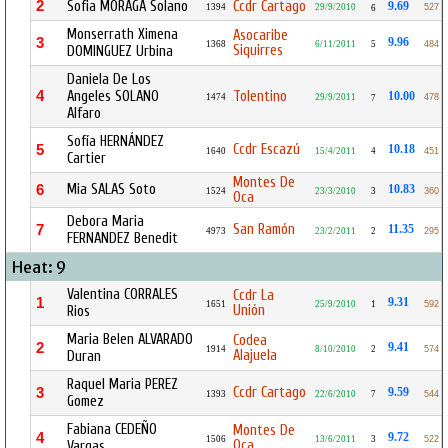
2
Sofia MORAGA Solano
Ccdr Cartago
9.69
1394
29/9/2010
527
6
Monserrath Ximena
Asocaribe
3
9.96
1368
6/11/2011
5
484
Siquirres
DOMINGUEZ Urbina
Daniela De Los
4
Angeles SOLANO
Tolentino
10.00
1474
29/9/2011
478
7
Alfaro
Sofía HERNÁNDEZ
Ccdr Escazú
5
10.18
1640
15/4/2011
4
451
Cartier
Montes De
Mia SALAS Soto
6
10.83
1524
23/3/2010
3
360
Oca
Debora Maria
San Ramón
7
11.35
4973
23/2/2011
2
295
FERNANDEZ Benedit
Heat: 9
Valentina CORRALES
Ccdr La
1
9.31
1651
25/9/2010
1
592
Unión
Rios
Maria Belen ALVARADO
Codea
2
9.41
1914
8/10/2010
2
574
Alajuela
Duran
Raquel Maria PEREZ
Ccdr Cartago
3
9.59
1393
22/6/2010
7
544
Gomez
Fabiana CEDEÑO
Montes De
4
9.72
1506
13/6/2011
3
522
Oca
Vargas