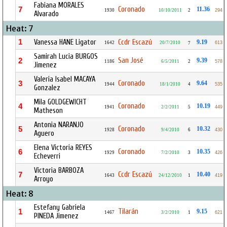
Fabiana MORALES
Coronado
7
11.36
1930
10/10/2011
2
294
Alvarado
Heat: 7
1
Vanessa HANE Ligator
Ccdr Escazú
9.19
1642
20/7/2010
613
7
Samirah Lucia BURGOS
San José
2
9.39
1186
6/5/2011
2
578
Jimenez
Valeria Isabel MACAYA
Coronado
3
9.64
1944
18/1/2010
4
535
Gonzalez
Mila GOLDGEWICHT
Coronado
4
10.19
1941
2/2/2011
5
449
Matheson
Antonia NARANJO
Coronado
5
10.32
1928
9/4/2010
6
430
Aguero
Elena Victoria REYES
Coronado
6
10.35
1929
7/2/2010
3
426
Echeverri
Victoria BARBOZA
Ccdr Escazú
7
10.40
1643
24/12/2010
1
419
Arroyo
Heat: 8
Estefany Gabriela
Tilarán
1
9.15
1467
3/2/2010
1
621
PINEDA Jimenez