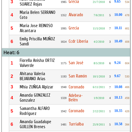
Grecia
3
9.65
1985
21/7/2010
6
534
SUAREZ Rojas
Maria Belen SERRANO
Alvarado
4
10.00
1352
7/6/2011
5
478
Coto
Maria Jose REINOSO
Grecia
5
10.11
1995
11/5/2010
7
461
Alcantara
Emily Priscilla MUÑOZ
Ccdr Liberia
6
10.49
1654
4/2/2010
3
406
Sandi
Heat: 6
Fiorella Anisha ORTIZ
San José
1
9.24
1175
8/5/2010
6
604
Valverde
Ahitana Valeria
San Ramón
2
9.67
1193
10/1/2010
3
530
BEJARANO Arias
3
Mhia ZUÑIGA Alpizar
Coronado
10.08
1940
6/11/2011
466
7
Amanda GONZALEZ
Adebea-
4
10.13
1320
1/9/2010
4
458
Belén
Gonzalez
Samantha ALFARO
Coronado
5
10.35
1942
2/12/2011
1
426
Rodriguez
Amanda Guadalupe
Turrialba
6
10.58
1481
25/9/2011
5
394
GUILLEN Brenes