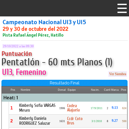
Campeonato Nacional U13 y U15
29 y 30 de octubre del 2022
Pista Rafael Ángel Pérez, Hatillo
29/10/2022 a las 09:30
Puntuación
Pentatlón - 60 mts Planos (1)
U13, Femenino
Ver Siembra
Resultado Final
Pos
Nombre
Dorsal
Equipo
Nacim.
Carril
Marca
Ptos
Heat: 1
Kimberly Sofia VARGAS
Codea
1
9.13
1906
17/9/2011
2
624
Alajuela
Mesen
Kimberly Daniela
Ccdr Coto
2
9.27
1631
3/1/2010
8
599
Brus
RODRIGUEZ Salazar