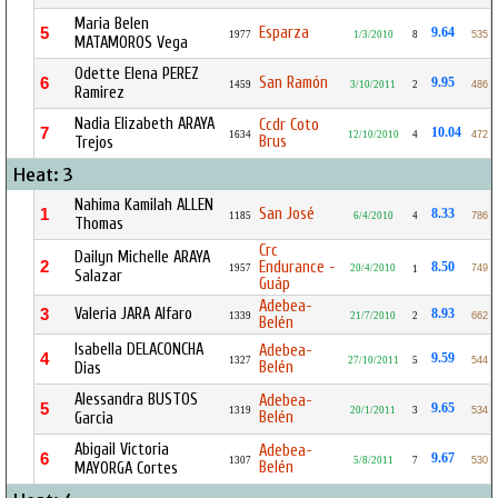
Maria Belen
Esparza
5
9.64
1977
1/3/2010
8
535
MATAMOROS Vega
Odette Elena PEREZ
San Ramón
6
9.95
1459
3/10/2011
2
486
Ramirez
Nadia Elizabeth ARAYA
Ccdr Coto
7
10.04
1634
12/10/2010
4
472
Brus
Trejos
Heat: 3
Nahima Kamilah ALLEN
San José
1
8.33
1185
6/4/2010
4
786
Thomas
Crc
Dailyn Michelle ARAYA
2
Endurance -
8.50
1957
20/4/2010
749
1
Salazar
Guáp
Adebea-
Valeria JARA Alfaro
3
8.93
1339
21/7/2010
2
662
Belén
Isabella DELACONCHA
Adebea-
4
9.59
1327
27/10/2011
5
544
Belén
Dias
Alessandra BUSTOS
Adebea-
5
9.65
1319
20/1/2011
3
534
Belén
Garcia
Abigail Victoria
Adebea-
6
9.67
1307
5/8/2011
7
530
Belén
MAYORGA Cortes