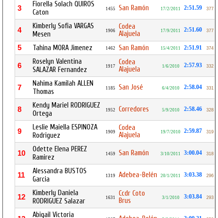
Fiorella Solach QUIROS
San Ramón
3
2:51.59
1455
17/2/2011
377
Caton
Kimberly Sofia VARGAS
Codea
4
2:51.60
1906
17/9/2011
377
Alajuela
Mesen
5
Tahina MORA Jimenez
San Ramón
2:51.91
1462
15/4/2011
374
Roselyn Valentina
Codea
6
2:57.93
1917
1/6/2010
332
Alajuela
SALAZAR Fernandez
Nahima Kamilah ALLEN
San José
7
2:58.04
1185
6/4/2010
331
Thomas
Kendy Mariel RODRIGUEZ
Corredores
8
2:58.46
1952
5/9/2010
328
Ortega
Leslie Maiella ESPINOZA
Codea
9
2:59.87
1909
19/7/2010
319
Alajuela
Rodriguez
Odette Elena PEREZ
San Ramón
10
3:00.04
1459
3/10/2011
318
Ramirez
Alessandra BUSTOS
Adebea-Belén
11
3:03.38
1319
20/1/2011
296
Garcia
Kimberly Daniela
Ccdr Coto
12
3:03.84
1631
3/1/2010
293
Brus
RODRIGUEZ Salazar
Abigail Victoria