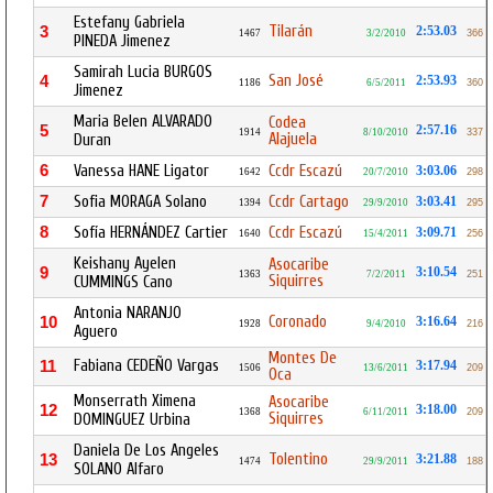
Estefany Gabriela
Tilarán
3
2:53.03
1467
3/2/2010
366
PINEDA Jimenez
Samirah Lucia BURGOS
San José
4
2:53.93
1186
6/5/2011
360
Jimenez
Maria Belen ALVARADO
Codea
5
2:57.16
1914
8/10/2010
337
Alajuela
Duran
6
Vanessa HANE Ligator
Ccdr Escazú
3:03.06
1642
20/7/2010
298
7
Sofia MORAGA Solano
Ccdr Cartago
3:03.41
1394
29/9/2010
295
8
Sofía HERNÁNDEZ Cartier
Ccdr Escazú
3:09.71
1640
15/4/2011
256
Keishany Ayelen
Asocaribe
9
3:10.54
1363
7/2/2011
251
Siquirres
CUMMINGS Cano
Antonia NARANJO
Coronado
10
3:16.64
1928
9/4/2010
216
Aguero
Montes De
Fabiana CEDEÑO Vargas
11
3:17.94
1506
13/6/2011
209
Oca
Monserrath Ximena
Asocaribe
12
3:18.00
1368
6/11/2011
209
Siquirres
DOMINGUEZ Urbina
Daniela De Los Angeles
Tolentino
13
3:21.88
1474
29/9/2011
188
SOLANO Alfaro