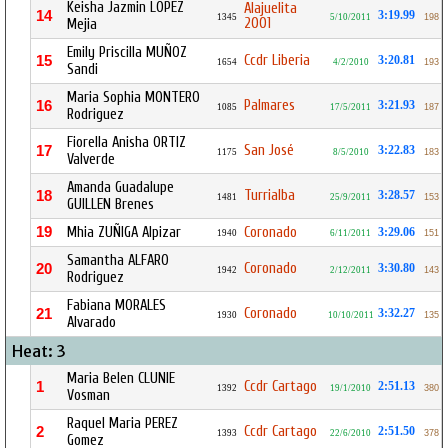
Keisha Jazmin LOPEZ
Alajuelita
14
3:19.99
1345
5/10/2011
198
2001
Mejia
Emily Priscilla MUÑOZ
Ccdr Liberia
15
3:20.81
1654
4/2/2010
193
Sandi
Maria Sophia MONTERO
Palmares
16
3:21.93
1085
17/5/2011
187
Rodriguez
Fiorella Anisha ORTIZ
San José
17
3:22.83
1175
8/5/2010
183
Valverde
Amanda Guadalupe
Turrialba
18
3:28.57
1481
25/9/2011
153
GUILLEN Brenes
19
Mhia ZUÑIGA Alpizar
Coronado
3:29.06
1940
6/11/2011
151
Samantha ALFARO
Coronado
20
3:30.80
1942
2/12/2011
143
Rodriguez
Fabiana MORALES
Coronado
21
3:32.27
1930
10/10/2011
135
Alvarado
Heat: 3
Maria Belen CLUNIE
Ccdr Cartago
1
2:51.13
1392
19/1/2010
380
Vosman
Raquel Maria PEREZ
Ccdr Cartago
2
2:51.50
1393
22/6/2010
378
Gomez