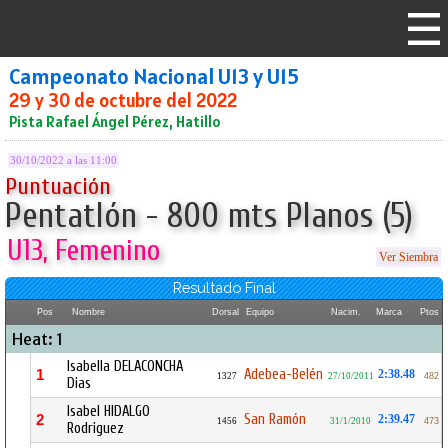
Campeonato Nacional U13 y U15
29 y 30 de octubre del 2022
Pista Rafael Ángel Pérez, Hatillo
30/10/2022 a las 11:00
Puntuación
Pentatlón - 800 mts Planos (5)
U13, Femenino
Ver Siembra
Resultado Final
Pos
Nombre
Dorsal
Equipo
Nacim.
Marca
Ptos
Heat: 1
Isabella DELACONCHA
Adebea-Belén
1
2:38.48
1327
27/10/2011
482
Dias
Isabel HIDALGO
San Ramón
2
2:39.47
1456
31/1/2010
473
Rodriguez