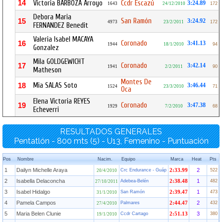
14
Victoria BARBOZA Arroyo
Ccdr Escazú
3:24.89
1643
24/12/2010
172
Debora Maria
San Ramón
15
3:24.92
4973
23/2/2011
172
FERNANDEZ Benedit
Valeria Isabel MACAYA
Coronado
16
3:41.13
1944
18/1/2010
94
Gonzalez
Mila GOLDGEWICHT
Coronado
17
3:42.14
1941
2/2/2011
90
Matheson
Montes De
Mia SALAS Soto
18
3:46.44
1524
23/3/2010
71
Oca
Elena Victoria REYES
Coronado
19
3:47.38
1929
7/2/2010
68
Echeverri
RESULTADOS GENERALES
Pentatlón - 800 mts (5) - U13, Femenino - Puntuación
Pos
Nombre
Nacim.
Equipo
Marca
Heat
Pts
1
Dailyn Michelle Araya
2
Crc Endurance - Guáp
2:33.99
522
20/4/2010
2
Isabella Delaconcha
1
Adebea-Belén
2:38.48
482
27/10/2011
3
Isabel Hidalgo
1
San Ramón
2:39.47
473
31/1/2010
4
Pamela Campos
2
Palmares
2:44.47
432
27/4/2010
5
Maria Belen Clunie
3
Ccdr Cartago
2:51.13
380
19/1/2010