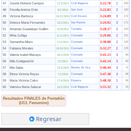
47
Josefa Nohemi Campos
1
Ccdr Bagaces
3:22.78
183
21/2/2011
48
Fiorella Anisha Ortiz
2
San José
3:22.83
183
8/5/2010
49
Victoria Barboza
3
Ccdr Escazú
3:24.89
172
24/12/2010
50
Debora Maria Fernandez
3
San Ramón
3:24.92
172
23/2/2011
51
Amanda Guadalupe Guillen
2
Turrialba
3:28.57
153
25/9/2011
52
Mhia Zuñiga
2
Coronado
3:29.06
151
6/11/2011
53
Samantha Alfaro
2
Coronado
3:30.80
143
2/12/2011
54
Fabiana Morales
2
Coronado
3:32.27
135
10/10/2011
55
Valeria Isabel Macaya
3
Coronado
3:41.13
94
18/1/2010
56
Mila Goldgewicht
3
Coronado
3:42.14
90
2/2/2011
57
Mia Salas
3
Montes De Oca
3:46.44
71
23/3/2010
58
Elena Victoria Reyes
3
Coronado
3:47.38
68
7/2/2010
59
Maria Victoria Calvo
1
Esparza
3:48.18
64
17/4/2010
60
Valeska Maria Salazar
1
Ccdr Bagaces
3:55.32
35
16/5/2010
Resultados FINALES de Pentatlón
(U13, Femenino)
Regresar