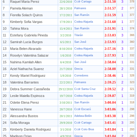
6
Raquel Maria Perez
3
Ccdr Cartago
2:51.50
378
22/6/2010
7
Pamela Aleman
2
Palmares
2:51.57
377
28/1/2010
8
Fiorella Solach Quiros
1
San Ramón
2:51.59
377
17/2/2011
9
Kimberly Sofia Vargas
1
Codea Alajuela
2:51.60
377
17/9/2011
10
Tahina Mora
1
San Ramón
2:51.91
374
15/4/2011
11
Estefany Gabriela Pineda
3
Tilarán
2:53.03
366
3/2/2010
12
Samirah Lucia Burgos
3
San José
2:53.93
360
6/5/2011
13
Maria Belen Alvarado
3
Codea Alajuela
2:57.16
337
8/10/2010
14
Roselyn Valentina Salazar
1
Codea Alajuela
2:57.93
332
1/6/2010
15
Nahima Kamilah Allen
1
San José
2:58.04
331
6/4/2010
16
Aziel Nathacha Suarez
2
Grecia
2:58.08
331
21/7/2010
17
Kendy Mariel Rodriguez
1
Corredores
2:58.46
328
5/9/2010
18
Valentina Barrantes
2
Palmares
2:59.25
323
22/2/2011
19
Debra Summer Castañeda
2
Ccdr Santa Cruz
2:59.52
321
29/12/2010
20
Leslie Maiella Espinoza
1
Codea Alajuela
2:59.87
319
19/7/2010
21
Odette Elena Perez
1
San Ramón
3:00.04
318
3/10/2011
22
Vanessa Hane
3
Ccdr Escazú
3:03.06
298
20/7/2010
23
Alessandra Bustos
1
Adebea-Belén
3:03.38
296
20/1/2011
24
Sofia Moraga
3
Ccdr Cartago
3:03.41
295
29/9/2010
25
Kimberly Daniela Rodriguez
1
Ccdr Coto Brus
3:03.84
293
3/1/2010
25
Madison Orias
2
Grecia
3:03.84
293
4/9/2010