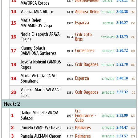
Adebea-Belén
13
3:09.21
1307
5/8/2011
259
MAYORGA Cortes
14
Valeria JARA Alfaro
Adebea-Belén
3:09.38
1339
21/7/2010
259
Maria Belen
Esparza
15
3:10.27
1977
1/3/2010
253
MATAMOROS Vega
Nadia Elizabeth ARAYA
Ccdr Coto
16
3:13.75
1634
12/10/2010
233
Brus
Trejos
Kianny Solach
Corredores
17
3:20.72
1953
24/9/2010
194
BARAHONA Gutierrez
Josefa Nohemi CAMPOS
Ccdr Bagaces
18
3:22.78
1375
21/2/2011
183
Reyes
Maria Victoria CALVO
Esparza
19
3:48.18
1978
17/4/2010
64
Somahano
Valeska Maria SALAZAR
Ccdr Bagaces
20
3:55.32
1381
16/5/2010
35
Calvo
Heat: 2
Crc
Dailyn Michelle ARAYA
1
Endurance -
2:33.99
1957
20/4/2010
522
Salazar
Guáp
2
Pamela CAMPOS Chaves
Palmares
2:44.47
1117
27/4/2010
432
3
Pamela ALEMAN Chacon
Palmares
2:51.57
1112
28/1/2010
377