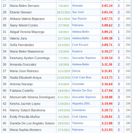
27
Maria Belen Serrano
2
Alvarado
3:05.24
284
7/6/2011
28
Ebanie Stewart
2
San José
3:05.34
283
18/12/2011
29
Ahitana Valeria Bejarano
2
San Ramón
3:07.75
269
10/1/2010
30
Siany Mariel Cortes
2
Palmares
3:08.62
263
2/7/2010
31
Abigail Victoria Mayorga
1
Adebea-Belén
3:09.21
259
5/8/2011
32
Valeria Jara
1
Adebea-Belén
3:09.38
259
21/7/2010
33
Sofía Hernández
3
Ccdr Escazú
3:09.71
256
15/4/2011
34
Maria Belen Matamoros
1
Esparza
3:10.27
253
1/3/2010
35
Keishany Ayelen Cummings
3
Asocaribe Siquirres
3:10.54
251
7/2/2011
36
Amanda Gonzalez
2
Adebea-Belén
3:11.30
247
1/9/2010
37
Maria Jose Reinoso
2
Grecia
3:11.81
244
11/5/2010
38
Nadia Elizabeth Araya
1
Ccdr Coto Brus
3:13.75
233
12/10/2010
39
Antonia Naranjo
3
Coronado
3:16.64
216
9/4/2010
40
Fabiana Cedeño
3
Montes De Oca
3:17.94
209
13/6/2011
41
Monserrath Ximena Dominguez
3
Asocaribe Siquirres
3:18.00
209
6/11/2011
42
Keisha Jazmin Lopez
2
Alajuelita 2001
3:19.99
198
5/10/2011
43
Kianny Solach Barahona
1
Corredores
3:20.72
194
24/9/2010
44
Emily Priscilla Muñoz
2
Ccdr Liberia
3:20.81
193
4/2/2010
45
Daniela De Los Angeles Solano
3
Tolentino
3:21.88
188
29/9/2011
46
Maria Sophia Montero
2
Palmares
3:21.93
187
17/5/2011