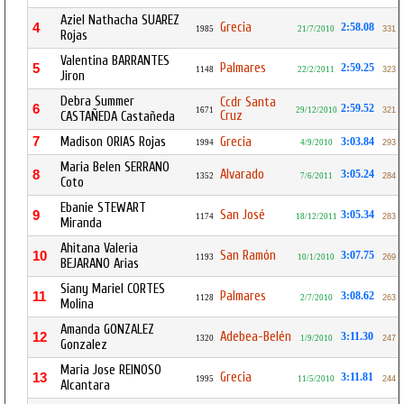
Aziel Nathacha SUAREZ
Grecia
4
2:58.08
1985
21/7/2010
331
Rojas
Valentina BARRANTES
Palmares
5
2:59.25
1148
22/2/2011
323
Jiron
Debra Summer
Ccdr Santa
6
2:59.52
1671
29/12/2010
321
Cruz
CASTAÑEDA Castañeda
7
Madison ORIAS Rojas
Grecia
3:03.84
1994
4/9/2010
293
Maria Belen SERRANO
Alvarado
8
3:05.24
1352
7/6/2011
284
Coto
Ebanie STEWART
San José
9
3:05.34
1174
18/12/2011
283
Miranda
Ahitana Valeria
San Ramón
10
3:07.75
1193
10/1/2010
269
BEJARANO Arias
Siany Mariel CORTES
Palmares
11
3:08.62
1128
2/7/2010
263
Molina
Amanda GONZALEZ
Adebea-Belén
12
3:11.30
1320
1/9/2010
247
Gonzalez
Maria Jose REINOSO
Grecia
13
3:11.81
1995
11/5/2010
244
Alcantara