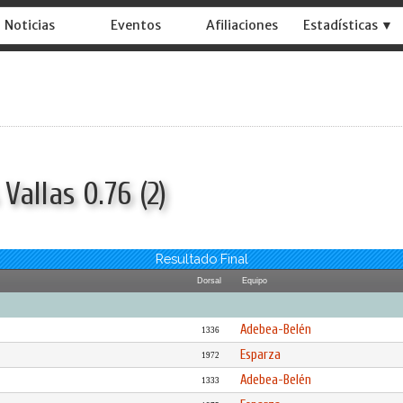
Noticias
Eventos
Afiliaciones
Estadísticas ▼
Vallas 0.76 (2)
Resultado Final
Dorsal
Equipo
Adebea-Belén
1336
Esparza
1972
Adebea-Belén
1333