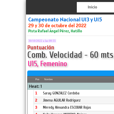
Inicio
Campeonato Nacional U13 y U15
29 y 30 de octubre del 2022
Pista Rafael Ángel Pérez, Hatillo
30/10/2022 a las 08:55
Puntuación
Comb. Velocidad - 60 mts 
U15, Femenino
Pos
Nombre
Heat: 1
1
Saray GONZALEZ Cordoba
2
Jimena AGUILAR Rodriguez
3
Meredy Alexandra ESCOBAR Rojas