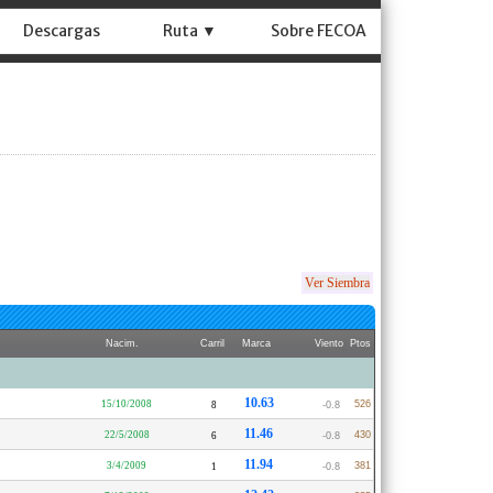
Descargas
Ruta ▼
Sobre FECOA
Ver Siembra
Nacim.
Carril
Marca
Viento
Ptos
10.63
15/10/2008
526
8
-0.8
11.46
22/5/2008
430
6
-0.8
11.94
3/4/2009
381
1
-0.8