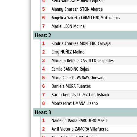
4
Keila Vanessa MORENO Alpizar
5
Alanny Sharath STEIN Abarca
6
Angelica Yaireth CABALLERO Matamoros
7
Mariel LEON Molina
Heat: 2
1
Kindria Charlize MONTERO Carvajal
2
Eimy NUÑEZ Molina
3
Mariana Rebeca CASTILLO Cespedes
4
Camila SANDINO Rojas
5
Maria Celeste VARGAS Quesada
6
Daniela MORA Fuentes
7
Sarah Genesis LOPEZ Cruickshank
8
Montserrat UMAÑA Lizano
Heat: 3
1
Naidelyn Paola BARQUERO Masis
2
Avril Victoria ZAMORA Villafuerte