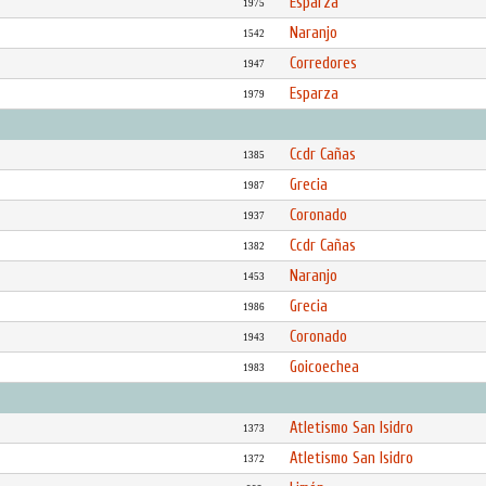
Esparza
1975
Naranjo
1542
Corredores
1947
Esparza
1979
Ccdr Cañas
1385
Grecia
1987
Coronado
1937
Ccdr Cañas
1382
Naranjo
1453
Grecia
1986
Coronado
1943
Goicoechea
1983
Atletismo San Isidro
1373
Atletismo San Isidro
1372