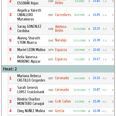
2
21.85
1333
3/4/2009
1
-1.4
0
Belén
ESCOBAR Rojas
Angelica Yaireth
3
CABALLERO
Corredores
21.95
1947
29/8/2008
0
5
-1.4
Matamoros
Saray GONZALEZ
Adebea-
4
22.21
1336
15/10/2008
8
-1.4
0
Belén
Cordoba
Alanny Sharath
Naranjo
5
22.39
1542
21/11/2008
3
-1.4
0
STEIN Abarca
6
Mariel LEON Molina
Esparza
22.42
1979
13/9/2008
0
7
-1.4
Keila Vanessa
Esparza
7
23.17
1975
7/12/2009
2
-1.4
0
MORENO Alpizar
Heat: 2
Mariana Rebeca
Coronado
1
21.52
1937
24/3/2008
1
+0.1
0
CASTILLO Cespedes
Sarah Genesis
Coronado
2
21.87
1943
23/10/2009
7
+0.1
0
LOPEZ Cruickshank
Kindria Charlize
Ccdr Cañas
3
22.26
1385
5/6/2008
4
+0.1
0
MONTERO Carvajal
4
Eimy NUÑEZ Molina
Grecia
22.50
1987
21/12/2009
0
6
+0.1