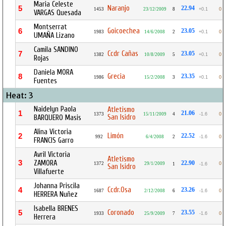
Maria Celeste
Naranjo
5
22.94
1453
23/12/2009
8
+0.1
0
VARGAS Quesada
Montserrat
Goicoechea
6
23.05
1983
14/6/2008
2
+0.1
0
UMAÑA Lizano
Camila SANDINO
Ccdr Cañas
7
23.05
1382
10/8/2009
5
+0.1
0
Rojas
Daniela MORA
Grecia
8
23.35
1986
15/2/2008
3
+0.1
0
Fuentes
Heat: 3
Naidelyn Paola
Atletismo
1
21.06
1373
15/11/2009
4
-1.6
0
San Isidro
BARQUERO Masis
Alina Victoria
Limón
2
22.52
992
6/4/2008
2
-1.6
0
FRANCIS Garro
Avril Victoria
Atletismo
3
ZAMORA
22.90
1372
29/1/2009
0
1
-1.6
San Isidro
Villafuerte
Johanna Priscila
Ccdr.Osa
4
23.26
1687
2/12/2008
6
-1.6
0
HERRERA Nuñez
Isabella BRENES
Coronado
5
23.55
1933
25/9/2009
7
-1.6
0
Herrera