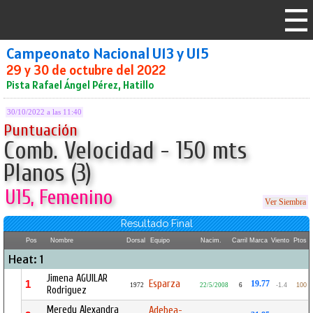
Campeonato Nacional U13 y U15
29 y 30 de octubre del 2022
Pista Rafael Ángel Pérez, Hatillo
30/10/2022 a las 11:40
Puntuación
Comb. Velocidad - 150 mts
Planos (3)
U15, Femenino
Ver Siembra
Resultado Final
Pos
Nombre
Dorsal
Equipo
Nacim.
Carril
Marca
Viento
Ptos
Heat: 1
Jimena AGUILAR
Esparza
1
19.77
1972
22/5/2008
6
-1.4
100
Rodriguez
Meredy Alexandra
Adebea-