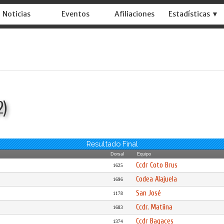
Noticias
Eventos
Afiliaciones
Estadísticas ▼
2)
Resultado Final
Dorsal
Equipo
Ccdr Coto Brus
1625
Codea Alajuela
1696
San José
1178
Ccdr. Matiina
1683
Ccdr Bagaces
1374