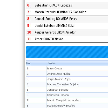
6
Sebastian CHACON Cabezas
7
Marvin Ezequiel HERNANDEZ Gonzalez
8
Randall Andrey BOLAÑOS Perez
9
Daniel Esteban JIMENEZ Ruiz
10
Keyber Gerardo JIRON Amador
11
Atner OROZCO Novoa
Pos
Nombre
1
Isaac Crotta
2
Andres Jose Nuñez
3
Jorge Antonio Rojas
4
Marcos Esmeyber Grijalba
5
Jonathan Boniche
6
Sebastian Chacon
7
Marvin Ezequiel Hernandez
8
Randall Andrey Bolaños