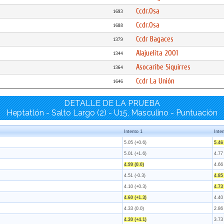
Ccdr.Osa
1693
Ccdr.Osa
1688
Ccdr Bagaces
1379
Alajuelita 2001
1344
Asocaribe Siquirres
1364
Ccdr La Unión
1646
DETALLE DE LA PRUEBA
Heptatlón - Salto Largo (2) - U15, Masculino - Puntuación
Intento 1
Inte
5.05 (+0.6)
5.46
5.01 (+1.6)
4.77
4.99 (0.0)
4.66
4.51 (-0.3)
4.85
4.10 (+0.3)
4.73 
4.60 (+1.3)
4.40
4.33 (0.0)
2.86 
4.30 (+4.1)
3.73