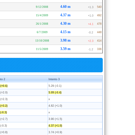
4.60 m
9/12/2008
540
+1.3
4.37 m
15/4/2009
492
+1.0
4.30 m
26/1/2008
478
+4.1
4.15 m
6/7/2009
448
-0.2
3.98 m
13/10/2008
414
+2.3
3.59 m
11/5/2009
336
-1.2
nto 2
Intento 3
 (+0.6)
5.29 (-0.1)
 (+2.0)
5.09 (-0.4)
 (+2.3)
x
 (+3.2)
4.82 (+1.0)
(-0.3)
x
 (+2.7)
3.90 (+1.5)
(-0.3)
4.37 (+1.0)
 (+0.8)
3.74 (+0.9)