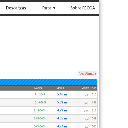
Descargas
Ruta ▼
Sobre FECOA
Ver Siembra
Nacim.
Marca
Viento
Ptos
5.46 m
5/1/2008
710
+0.6
5.09 m
10/10/2009
638
-0.4
4.99 m
31/1/2008
619
0.0
4.85 m
28/3/2008
591
+3.2
4.73 m
20/4/2008
566
-0.3