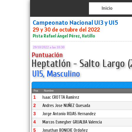
Inicio
Campeonato Nacional U13 y U15
29 y 30 de octubre del 2022
Pista Rafael Ángel Pérez, Hatillo
29/10/2022 a las 10:30
Puntuación
Heptatlón - Salto Largo (
U15, Masculino
Pos
Nombre
1
Isaac CROTTA Ramirez
2
Andres Jose NUÑEZ Quesada
3
Jorge Antonio ROJAS Hernandez
4
Marcos Esmeyber GRIJALBA Valencia
5
Jonathan BONICHE Ordoñez