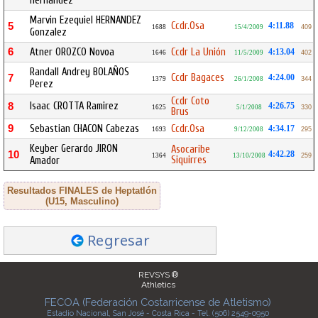
Hernandez
Marvin Ezequiel HERNANDEZ
Ccdr.Osa
5
4:11.88
1688
15/4/2009
409
Gonzalez
6
Atner OROZCO Novoa
Ccdr La Unión
4:13.04
1646
11/5/2009
402
Randall Andrey BOLAÑOS
Ccdr Bagaces
7
4:24.00
1379
26/1/2008
344
Perez
Ccdr Coto
Isaac CROTTA Ramirez
8
4:26.75
1625
5/1/2008
330
Brus
9
Sebastian CHACON Cabezas
Ccdr.Osa
4:34.17
1693
9/12/2008
295
Keyber Gerardo JIRON
Asocaribe
10
4:42.28
1364
13/10/2008
259
Siquirres
Amador
Resultados FINALES de Heptatlón
(U15, Masculino)
Regresar
REVSYS ®
Athletics
FECOA (Federación Costarricense de Atletismo)
Estadio Nacional, San José - Costa Rica - Tel. (506) 2549-0950