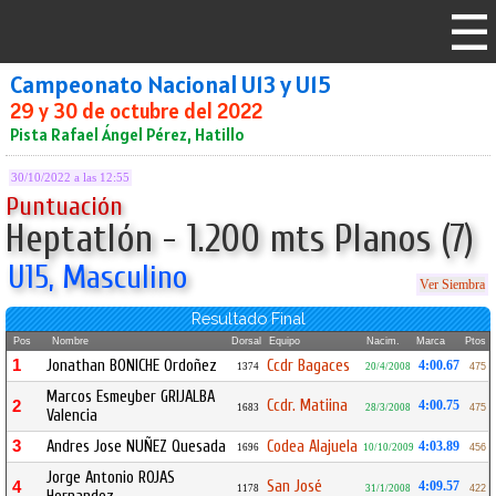
Campeonato Nacional U13 y U15
29 y 30 de octubre del 2022
Pista Rafael Ángel Pérez, Hatillo
30/10/2022 a las 12:55
Puntuación
Heptatlón - 1.200 mts Planos (7)
U15, Masculino
Ver Siembra
Resultado Final
Pos
Nombre
Dorsal
Equipo
Nacim.
Marca
Ptos
1
Jonathan BONICHE Ordoñez
Ccdr Bagaces
4:00.67
1374
20/4/2008
475
Marcos Esmeyber GRIJALBA
Ccdr. Matiina
2
4:00.75
1683
28/3/2008
475
Valencia
3
Andres Jose NUÑEZ Quesada
Codea Alajuela
4:03.89
1696
10/10/2009
456
Jorge Antonio ROJAS
San José
4
4:09.57
1178
31/1/2008
422