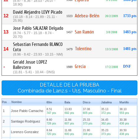
1980
6/1/2008
(8.97 - 8.36 - 18.03 - 24.07 -
18.90)
David Alejandro LEVY Picado
12
Adebea-Belén
1733 pts
1323
20/2/2009
(10.18 - 8.14 - 21.89 - 21.11 -
25.95)
Jose Pablo SALAZAR Delgado
13
San Ramón
1483 pts
1457
3/8/2008
(8.74 - 5.77 - 15.18 - 8.74 -
20.70)
Sebastian Fernando BLANCO
Tolentino
14
1481 pts
Coto
1479
13/3/2008
(8.96 - 8.42 - 23.93 - 10.15 - NM)
Gerald Josue LOPEZ
Grecia
-
DNF
Ballestero
1989
17/2/2008
(11.81 - 5.41 - 10.44 - DNS)
DETALLE DE LA PRUEBA
Combinada de Lanz.s - U15, Masculino - Final
Pos
Nombre
60m
Bala
Disco
Jabalina
Martillo
8.51
13.83
37.08
35.13
38.10
1
Jose Pablo Camacho
747 pts
692 pts
605 pts
372 pts
553 pts
8.60
11.84
25.33
34.45
30.38
2
Santiago Rodriguez
728 pts
607 pts
373 pts
362 pts
436 pts
8.64
11.68
21.90
35.23
30.50
3
Lorenzo Gonzalez
720 pts
600 pts
308 pts
373 pts
438 pts