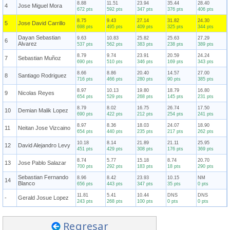
8.88
11.51
23.94
35.44
28.40
4
Jose Miguel Mora
672 pts
592 pts
347 pts
376 pts
406 pts
8.75
9.43
27.14
31.82
24.30
5
Jose David Carrillo
698 pts
495 pts
409 pts
325 pts
344 pts
Dayan Sebastian
9.63
10.83
25.82
25.63
27.29
6
Alvarez
537 pts
562 pts
383 pts
238 pts
389 pts
8.79
9.74
23.91
20.59
24.24
7
Sebastian Muñoz
690 pts
510 pts
346 pts
169 pts
343 pts
8.66
8.86
20.40
14.57
27.00
8
Santiago Rodriguez
716 pts
466 pts
280 pts
90 pts
385 pts
8.97
10.13
19.80
18.79
16.80
9
Nicolas Reyes
654 pts
529 pts
268 pts
145 pts
231 pts
8.79
8.02
16.75
26.74
17.50
10
Demian Malik Lopez
690 pts
422 pts
212 pts
254 pts
241 pts
8.97
8.36
18.03
24.07
18.90
11
Neitan Jose Vizcaino
654 pts
440 pts
235 pts
217 pts
262 pts
10.18
8.14
21.89
21.11
25.95
12
David Alejandro Levy
451 pts
429 pts
308 pts
176 pts
369 pts
8.74
5.77
15.18
8.74
20.70
13
Jose Pablo Salazar
700 pts
292 pts
183 pts
18 pts
290 pts
Sebastian Fernando
8.96
8.42
23.93
10.15
NM
14
Blanco
656 pts
443 pts
347 pts
35 pts
0 pts
11.81
5.41
10.44
DNS
DNS
-
Gerald Josue Lopez
243 pts
268 pts
100 pts
0 pts
0 pts
Regresar