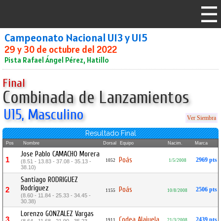
Campeonato Nacional U13 y U15
29 y 30 de octubre del 2022
Pista Rafael Ángel Pérez, Hatillo
Final
Combinada de Lanzamientos
U15, Masculino
Ver Siembra
Resultado Final
Pos
Nombre
Dorsal
Equipo
Nacim.
Marca
Jose Pablo CAMACHO Morera
1
Poás
2969 pts
1052
1/5/2008
(8.51 - 13.83 - 37.08 - 35.13 -
38.10)
Santiago RODRIGUEZ
Rodriguez
Poás
2
2506 pts
1155
10/8/2008
(8.60 - 11.84 - 25.33 - 34.45 -
30.38)
Lorenzo GONZALEZ Vargas
3
Codea Alajuela
2439 pts
1911
21/3/2008