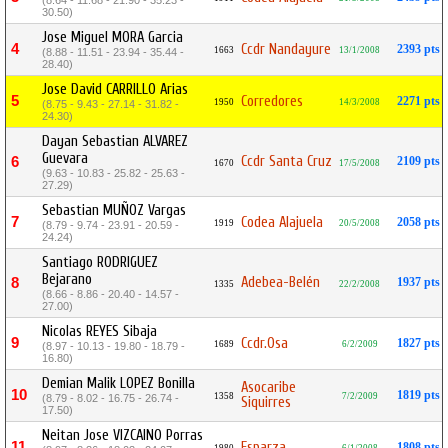
(8.64 - 11.68 - 21.90 - 35.23 -
30.50)
Jose Miguel MORA Garcia
4
Ccdr Nandayure
2393 pts
1663
13/1/2008
(8.88 - 11.51 - 23.94 - 35.44 -
28.40)
Jose David CARRILLO Arias
5
Corredores
2271 pts
1950
14/3/2008
(8.75 - 9.43 - 27.14 - 31.82 -
24.30)
Dayan Sebastian ALVAREZ
Guevara
Ccdr Santa Cruz
6
2109 pts
1670
17/5/2008
(9.63 - 10.83 - 25.82 - 25.63 -
27.29)
Sebastian MUÑOZ Vargas
7
Codea Alajuela
2058 pts
1919
20/5/2008
(8.79 - 9.74 - 23.91 - 20.59 -
24.24)
Santiago RODRIGUEZ
Bejarano
Adebea-Belén
8
1937 pts
1335
22/2/2008
(8.66 - 8.86 - 20.40 - 14.57 -
27.00)
Nicolas REYES Sibaja
9
Ccdr.Osa
1827 pts
1689
6/2/2009
(8.97 - 10.13 - 19.80 - 18.79 -
16.80)
Demian Malik LOPEZ Bonilla
Asocaribe
10
1819 pts
1358
7/2/2009
(8.79 - 8.02 - 16.75 - 26.74 -
Siquirres
17.50)
Neitan Jose VIZCAINO Porras
11
Esparza
1808 pts