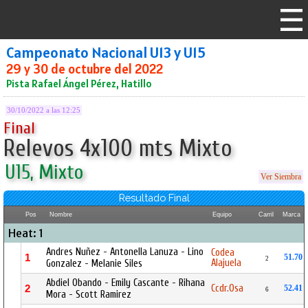
Campeonato Nacional U13 y U15
29 y 30 de octubre del 2022
Pista Rafael Ángel Pérez, Hatillo
30/10/2022 a las 12:25
Final
Relevos 4x100 mts Mixto
U15, Mixto
Ver Siembra
Resultado Final
Pos
Nombre
Equipo
Carril
Marca
Heat: 1
Andres Nuñez - Antonella Lanuza - Lino
Codea
1
51.70
2
Alajuela
Gonzalez - Melanie Siles
Abdiel Obando - Emily Cascante - Rihana
Ccdr.Osa
2
52.41
6
Mora - Scott Ramirez