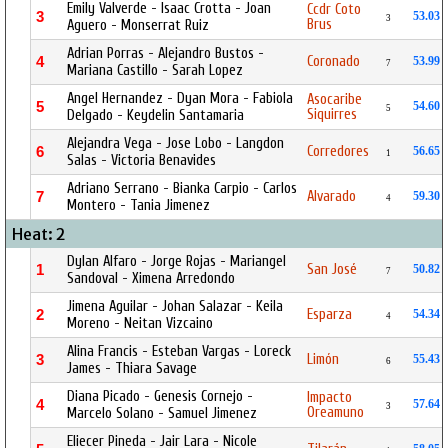
Emily Valverde - Isaac Crotta - Joan
Ccdr Coto
3
53.03
3
Brus
Aguero - Monserrat Ruiz
Adrian Porras - Alejandro Bustos -
Coronado
4
53.99
7
Mariana Castillo - Sarah Lopez
Angel Hernandez - Dyan Mora - Fabiola
Asocaribe
5
54.60
5
Siquirres
Delgado - Keydelin Santamaria
Alejandra Vega - Jose Lobo - Langdon
Corredores
6
56.65
1
Salas - Victoria Benavides
Adriano Serrano - Bianka Carpio - Carlos
Alvarado
7
59.30
4
Montero - Tania Jimenez
Heat: 2
Dylan Alfaro - Jorge Rojas - Mariangel
San José
1
50.82
7
Sandoval - Ximena Arredondo
Jimena Aguilar - Johan Salazar - Keila
Esparza
2
54.34
4
Moreno - Neitan Vizcaino
Alina Francis - Esteban Vargas - Loreck
Limón
3
55.43
6
James - Thiara Savage
Diana Picado - Genesis Cornejo -
Impacto
4
57.64
3
Oreamuno
Marcelo Solano - Samuel Jimenez
Eliecer Pineda - Jair Lara - Nicole