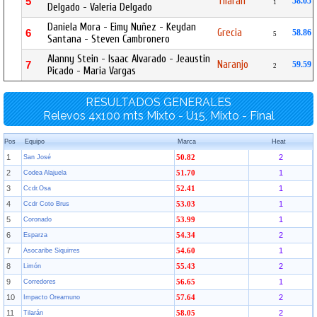
Tilarán
5
58.05
1
Delgado - Valeria Delgado
Daniela Mora - Eimy Nuñez - Keydan
Grecia
6
58.86
5
Santana - Steven Cambronero
Alanny Stein - Isaac Alvarado - Jeaustin
Naranjo
7
59.59
2
Picado - Maria Vargas
RESULTADOS GENERALES
Relevos 4x100 mts Mixto - U15, Mixto - Final
Pos
Equipo
Marca
Heat
1
2
San José
50.82
2
1
Codea Alajuela
51.70
3
1
Ccdr.Osa
52.41
4
1
Ccdr Coto Brus
53.03
5
1
Coronado
53.99
6
2
Esparza
54.34
7
1
Asocaribe Siquirres
54.60
8
2
Limón
55.43
9
1
Corredores
56.65
10
2
Impacto Oreamuno
57.64
11
2
Tilarán
58.05