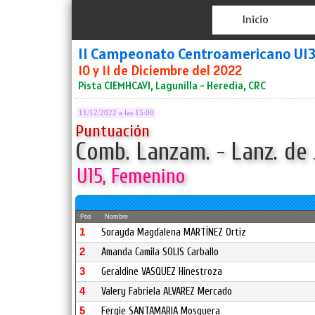
Inicio
II Campeonato Centroamericano U13
10 y 11 de Diciembre del 2022
Pista CIEMHCAVI, Lagunilla - Heredia, CRC
11/12/2022 a las 15:00
Puntuación
Comb. Lanzam. - Lanz. de 
U15, Femenino
Pos
Nombre
1
Sorayda Magdalena MARTÍNEZ Ortiz
2
Amanda Camila SOLIS Carballo
3
Geraldine VASQUEZ Hinestroza
4
Valery Fabriela ALVAREZ Mercado
5
Fergie SANTAMARIA Mosquera