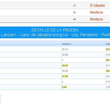
El Salvador
57
Honduras
91
Honduras
94
DETALLE DE LA PRUEBA
Lanzam. - Lanz. de Jabalina 500g (4) - U15, Femenino - Pun
Intento 1
Int
25.71
31.
21.80
5.5
x
20.
19.43
17.
16.92
18.
17.50
15.
x
13.
9.43
7.6