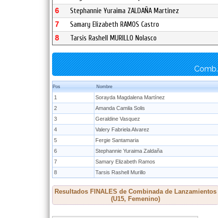
6
Stephannie Yuraima ZALDAÑA Martinez
7
Samary Elizabeth RAMOS Castro
8
Tarsis Rashell MURILLO Nolasco
Comb. 
Pos
Nombre
1
Sorayda Magdalena Martínez
2
Amanda Camila Solis
3
Geraldine Vasquez
4
Valery Fabriela Alvarez
5
Fergie Santamaria
6
Stephannie Yuraima Zaldaña
7
Samary Elizabeth Ramos
8
Tarsis Rashell Murillo
Resultados FINALES de Combinada de Lanzamientos
(U15, Femenino)