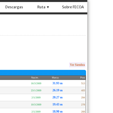
Descargas
Ruta ▼
Sobre FECOA
Ver Siembra
Nacim.
Marca
Ptos
31.93 m
16/3/2009
513
26.19 m
23/1/2009
405
20.27 m
2/5/2009
294
19.43 m
10/3/2009
278
18.90 m
2/5/2009
268