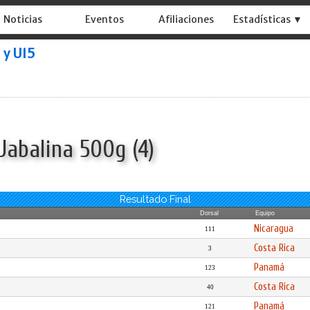
Noticias
Eventos
Afiliaciones
Estadísticas ▼
 y U15
Jabalina 500g (4)
Resultado Final
Dorsal
Equipo
Nicaragua
111
Costa Rica
3
Panamá
123
Costa Rica
40
Panamá
121