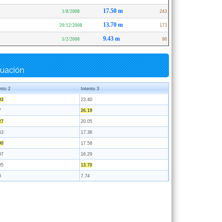
17.50 m
1/8/2008
243
13.70 m
20/12/2008
173
9.43 m
5/2/2008
96
tuación
ento 2
Intento 3
93
23.40
7
26.19
27
20.05
53
17.36
90
17.58
97
16.29
05
13.70
3
7.74