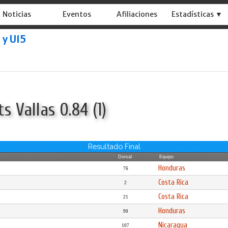
Noticias
Eventos
Afiliaciones
Estadísticas ▼
 y U15
s Vallas 0.84 (1)
Resultado Final
Dorsal
Equipo
Honduras
76
Costa Rica
2
Costa Rica
21
Honduras
90
Nicaragua
107