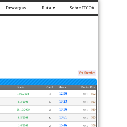
Descargas
Ruta ▼
Sobre FECOA
Ver Siembra
Nacim.
Carril
Marca
Viento
Ptos
12.96
14/5/2008
592
4
+0.1
13.23
8/3/2008
563
5
+0.1
13.56
26/10/2009
530
3
+0.1
13.61
6/8/2008
525
6
+0.1
15.46
1/4/2009
366
2
+0.1