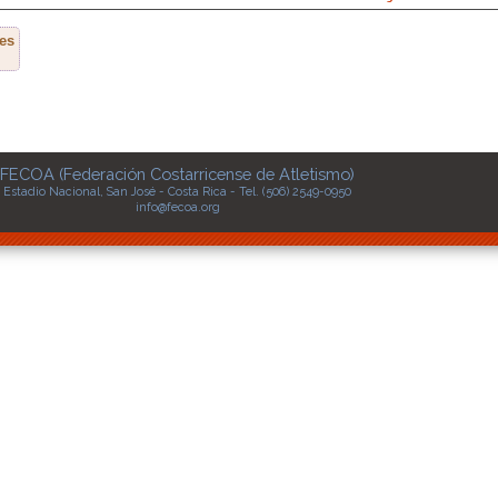
es
FECOA (Federación Costarricense de Atletismo)
Estadio Nacional, San José - Costa Rica - Tel. (506) 2549-0950
info@fecoa.org