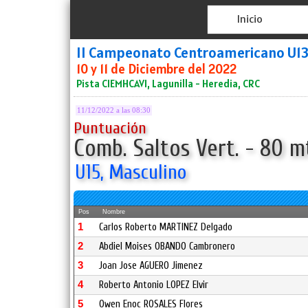
Inicio
II Campeonato Centroamericano U13
10 y 11 de Diciembre del 2022
Pista CIEMHCAVI, Lagunilla - Heredia, CRC
11/12/2022 a las 08:30
Puntuación
Comb. Saltos Vert. - 80 mt
U15, Masculino
Pos
Nombre
1
Carlos Roberto MARTINEZ Delgado
2
Abdiel Moises OBANDO Cambronero
3
Joan Jose AGUERO Jimenez
4
Roberto Antonio LOPEZ Elvir
5
Owen Enoc ROSALES Flores