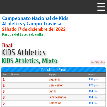
Campeonato Nacional de Kids
Athletics y Campo Traviesa
Sábado 17 de diciembre del 2022
Parque del Este, Sabanilla
Final
KIDS Athletics
KIDS Athletics, Mixto
Ver Siembra
Resultado Final
Pos
Nombre
Equipo
Marca
Siquirres
1
132 pts
San Ramon
2
123 pts
Cañas
3
114 pts
Ccdr Naranjo
3
114 pts
Tolentino
5
113 pts