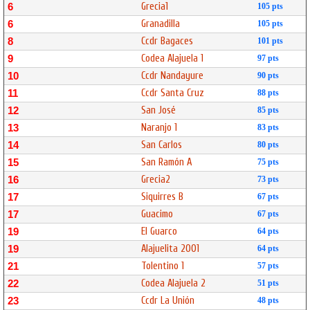
Grecia1
6
105 pts
Granadilla
6
105 pts
Ccdr Bagaces
8
101 pts
Codea Alajuela 1
9
97 pts
Ccdr Nandayure
10
90 pts
Ccdr Santa Cruz
11
88 pts
San José
12
85 pts
Naranjo 1
13
83 pts
San Carlos
14
80 pts
San Ramón A
15
75 pts
Grecia2
16
73 pts
Siquirres B
17
67 pts
Guacimo
17
67 pts
El Guarco
19
64 pts
Alajuelita 2001
19
64 pts
Tolentino 1
21
57 pts
Codea Alajuela 2
22
51 pts
Ccdr La Unión
23
48 pts