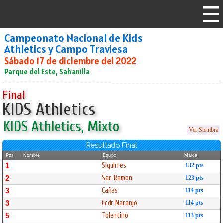
Campeonato Nacional de Kids
Athletics y Campo Traviesa
Sábado 17 de diciembre del 2022
Parque del Este, Sabanilla
Final
KIDS Athletics
KIDS Athletics, Mixto
Ver Siembra
Resultado Final
Pos
Nombre
Equipo
Marca
Siquirres
1
132 pts
San Ramon
2
123 pts
Cañas
3
114 pts
Ccdr Naranjo
3
114 pts
Tolentino
5
113 pts