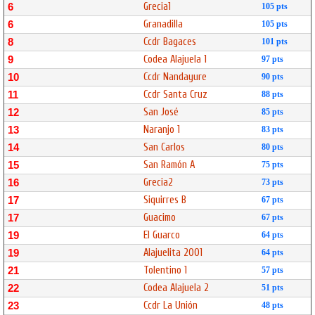
Grecia1
6
105 pts
Granadilla
6
105 pts
Ccdr Bagaces
8
101 pts
Codea Alajuela 1
9
97 pts
Ccdr Nandayure
10
90 pts
Ccdr Santa Cruz
11
88 pts
San José
12
85 pts
Naranjo 1
13
83 pts
San Carlos
14
80 pts
San Ramón A
15
75 pts
Grecia2
16
73 pts
Siquirres B
17
67 pts
Guacimo
17
67 pts
El Guarco
19
64 pts
Alajuelita 2001
19
64 pts
Tolentino 1
21
57 pts
Codea Alajuela 2
22
51 pts
Ccdr La Unión
23
48 pts