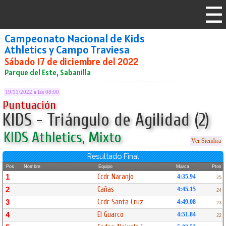
Campeonato Nacional de Kids
Athletics y Campo Traviesa
Sábado 17 de diciembre del 2022
Parque del Este, Sabanilla
19/11/2022 a las 08:00
Puntuación
KIDS - Triángulo de Agilidad (2)
KIDS Athletics, Mixto
Ver Siembra
Resultado Final
Pos
Nombre
Equipo
Marca
Ptos
Ccdr Naranjo
1
4:35.94
25
Cañas
2
4:45.15
24
Ccdr Santa Cruz
3
4:49.08
23
El Guarco
4
4:51.84
22