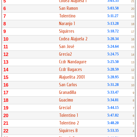
Codea Alajuela 1
5
5:03.53
21
San Ramon
6
5:03.58
20
Tolentino
7
5:11.27
19
Naranjo 1
8
5:13.28
18
Siquirres
9
5:18.72
17
Codea Alajuela 2
10
5:20.34
16
San José
11
5:24.64
15
Grecia2
12
5:24.75
14
Ccdr Nandayure
13
5:25.50
13
Ccdr Bagaces
14
5:28.59
12
Alajuelita 2001
15
5:28.95
11
San Carlos
16
5:31.28
10
Granadilla
17
5:33.47
9
Guacimo
18
5:34.81
8
Grecia1
19
5:44.15
7
Tolentino 1
20
5:47.82
6
Tolentino 2
21
5:48.20
5
Siquirres B
22
5:53.35
4