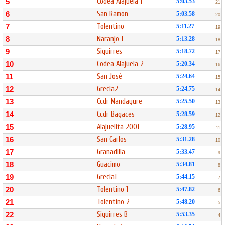
Codea Alajuela 1
5
5:03.53
21
San Ramon
6
5:03.58
20
Tolentino
7
5:11.27
19
Naranjo 1
8
5:13.28
18
Siquirres
9
5:18.72
17
Codea Alajuela 2
10
5:20.34
16
San José
11
5:24.64
15
Grecia2
12
5:24.75
14
Ccdr Nandayure
13
5:25.50
13
Ccdr Bagaces
14
5:28.59
12
Alajuelita 2001
15
5:28.95
11
San Carlos
16
5:31.28
10
Granadilla
17
5:33.47
9
Guacimo
18
5:34.81
8
Grecia1
19
5:44.15
7
Tolentino 1
20
5:47.82
6
Tolentino 2
21
5:48.20
5
Siquirres B
22
5:53.35
4