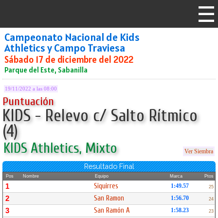
Campeonato Nacional de Kids
Athletics y Campo Traviesa
Sábado 17 de diciembre del 2022
Parque del Este, Sabanilla
19/11/2022 a las 08:00
Puntuación
KIDS - Relevo c/ Salto Rítmico
(4)
KIDS Athletics, Mixto
Ver Siembra
Resultado Final
Pos
Nombre
Equipo
Marca
Ptos
Siquirres
1
1:49.57
25
San Ramon
2
1:56.70
24
San Ramón A
3
1:58.23
23