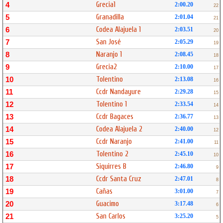
Grecia1
4
2:00.20
22
Granadilla
5
2:01.04
21
Codea Alajuela 1
6
2:03.51
20
San José
7
2:05.29
19
Naranjo 1
8
2:08.45
18
Grecia2
9
2:10.00
17
Tolentino
10
2:13.08
16
Ccdr Nandayure
11
2:29.28
15
Tolentino 1
12
2:33.54
14
Ccdr Bagaces
13
2:36.77
13
Codea Alajuela 2
14
2:40.00
12
Ccdr Naranjo
15
2:41.00
11
Tolentino 2
16
2:45.10
10
Siquirres B
17
2:46.80
9
Ccdr Santa Cruz
18
2:47.01
8
Cañas
19
3:01.00
7
Guacimo
20
3:17.48
6
San Carlos
21
3:25.20
5