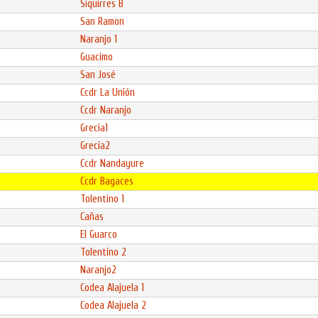
Siquirres B
San Ramon
Naranjo 1
Guacimo
San José
Ccdr La Unión
Ccdr Naranjo
Grecia1
Grecia2
Ccdr Nandayure
Ccdr Bagaces
Tolentino 1
Cañas
El Guarco
Tolentino 2
Naranjo2
Codea Alajuela 1
Codea Alajuela 2