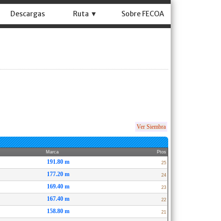
Descargas
Ruta ▼
Sobre FECOA
Ver Siembra
Marca
Ptos
191.80 m
25
177.20 m
24
169.40 m
23
167.40 m
22
158.80 m
21