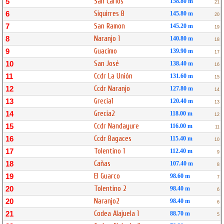
San Carlos
5
158.80 m
21
Siquirres B
6
145.80 m
20
San Ramon
7
145.20 m
19
Naranjo 1
8
140.80 m
18
Guacimo
9
139.90 m
17
San José
10
138.40 m
16
Ccdr La Unión
11
131.60 m
15
Ccdr Naranjo
12
127.80 m
14
Grecia1
13
120.40 m
13
Grecia2
14
118.00 m
12
Ccdr Nandayure
15
116.00 m
11
Ccdr Bagaces
16
115.40 m
10
Tolentino 1
17
112.40 m
9
Cañas
18
107.40 m
8
El Guarco
19
98.60 m
7
Tolentino 2
20
98.40 m
6
Naranjo2
20
98.40 m
6
Codea Alajuela 1
21
88.70 m
5