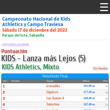
Campeonato Nacional de Kids
Athletics y Campo Traviesa
Sábado 17 de diciembre del 2022
Parque del Este, Sabanilla
19/11/2022 a las 08:00
Puntuación
KIDS - Lanza más Lejos (5)
KIDS Athletics, Mixto
Ver Siembra
Resultado Final
Pos
Nombre
Equipo
Marca
Ptos
Granadilla
1
191.80 m
25
Siquirres
2
177.20 m
24
San Ramón A
3
169.40 m
23
Tolentino
4
167.40 m
22