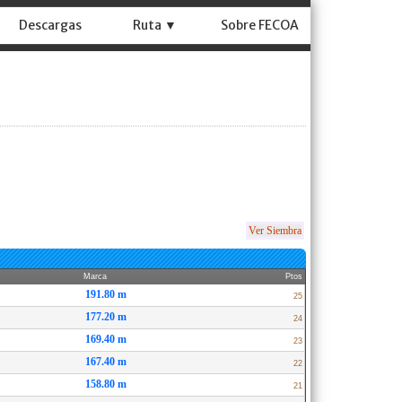
Descargas
Ruta ▼
Sobre FECOA
Ver Siembra
Marca
Ptos
191.80 m
25
177.20 m
24
169.40 m
23
167.40 m
22
158.80 m
21