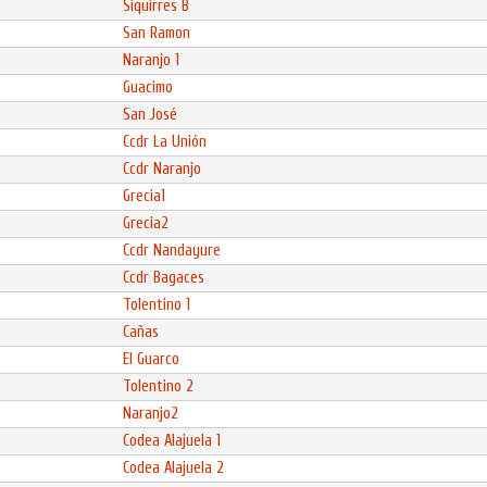
Siquirres B
San Ramon
Naranjo 1
Guacimo
San José
Ccdr La Unión
Ccdr Naranjo
Grecia1
Grecia2
Ccdr Nandayure
Ccdr Bagaces
Tolentino 1
Cañas
El Guarco
Tolentino 2
Naranjo2
Codea Alajuela 1
Codea Alajuela 2