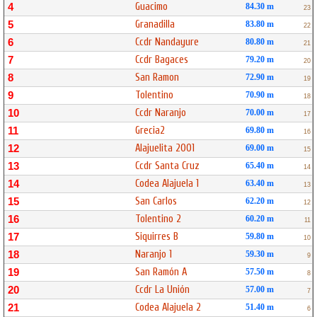
Guacimo
4
84.30 m
23
Granadilla
5
83.80 m
22
Ccdr Nandayure
6
80.80 m
21
Ccdr Bagaces
7
79.20 m
20
San Ramon
8
72.90 m
19
Tolentino
9
70.90 m
18
Ccdr Naranjo
10
70.00 m
17
Grecia2
11
69.80 m
16
Alajuelita 2001
12
69.00 m
15
Ccdr Santa Cruz
13
65.40 m
14
Codea Alajuela 1
14
63.40 m
13
San Carlos
15
62.20 m
12
Tolentino 2
16
60.20 m
11
Siquirres B
17
59.80 m
10
Naranjo 1
18
59.30 m
9
San Ramón A
19
57.50 m
8
Ccdr La Unión
20
57.00 m
7
Codea Alajuela 2
21
51.40 m
6