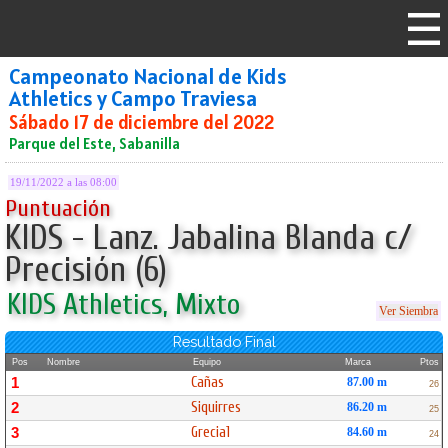
Campeonato Nacional de Kids
Athletics y Campo Traviesa
Sábado 17 de diciembre del 2022
Parque del Este, Sabanilla
19/11/2022 a las 08:00
Puntuación
KIDS - Lanz. Jabalina Blanda c/
Precisión (6)
KIDS Athletics, Mixto
Ver Siembra
Resultado Final
Pos
Nombre
Equipo
Marca
Ptos
Cañas
1
87.00 m
26
Siquirres
2
86.20 m
25
Grecia1
3
84.60 m
24