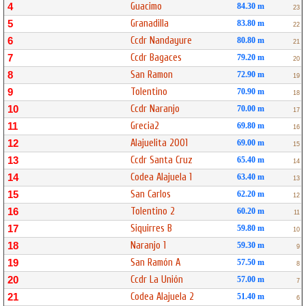
Guacimo
4
84.30 m
23
Granadilla
5
83.80 m
22
Ccdr Nandayure
6
80.80 m
21
Ccdr Bagaces
7
79.20 m
20
San Ramon
8
72.90 m
19
Tolentino
9
70.90 m
18
Ccdr Naranjo
10
70.00 m
17
Grecia2
11
69.80 m
16
Alajuelita 2001
12
69.00 m
15
Ccdr Santa Cruz
13
65.40 m
14
Codea Alajuela 1
14
63.40 m
13
San Carlos
15
62.20 m
12
Tolentino 2
16
60.20 m
11
Siquirres B
17
59.80 m
10
Naranjo 1
18
59.30 m
9
San Ramón A
19
57.50 m
8
Ccdr La Unión
20
57.00 m
7
Codea Alajuela 2
21
51.40 m
6