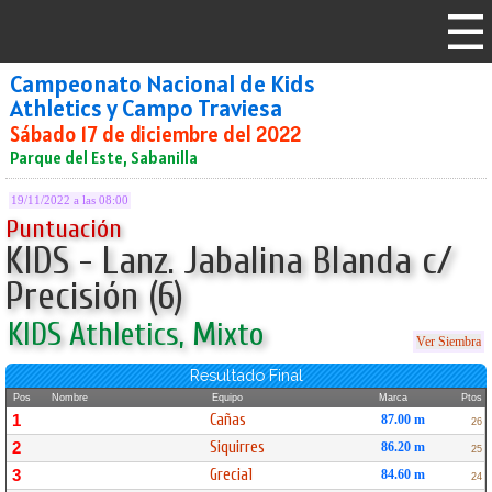
Campeonato Nacional de Kids
Athletics y Campo Traviesa
Sábado 17 de diciembre del 2022
Parque del Este, Sabanilla
19/11/2022 a las 08:00
Puntuación
KIDS - Lanz. Jabalina Blanda c/
Precisión (6)
KIDS Athletics, Mixto
Ver Siembra
Resultado Final
Pos
Nombre
Equipo
Marca
Ptos
Cañas
1
87.00 m
26
Siquirres
2
86.20 m
25
Grecia1
3
84.60 m
24