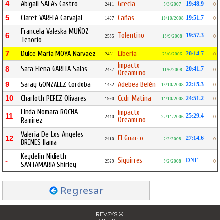
4
Abigail SALAS Castro
Grecia
19:48.9
2411
5/3/2007
0
5
Claret VARELA Carvajal
Cañas
19:51.7
1497
10/10/2008
0
Francela Valeska MUÑOZ
Tolentino
6
19:57.3
2535
13/9/2008
0
Tenorio
7
Dulce Maria MOYA Narvaez
Liberia
20:14.7
2461
23/6/2006
0
Impacto
Sara Elena GARITA Salas
8
20:41.7
2457
11/6/2008
0
Oreamuno
9
Saray GONZALEZ Cordoba
Adebea Belén
22:15.3
1462
15/10/2008
0
10
Charloth PEREZ Olivares
Ccdr Matina
24:51.2
1990
11/10/2008
0
Linda Nomara ROCHA
Impacto
11
25:29.4
2440
27/11/2006
0
Oreamuno
Ramirez
Valeria De Los Angeles
El Guarco
12
27:14.6
2410
2/2/2008
0
BRENES Ilama
Keydelin Nidieth
Siquirres
-
DNF
2529
9/2/2008
0
SANTAMARIA Shirley
Regresar
REVSYS ®