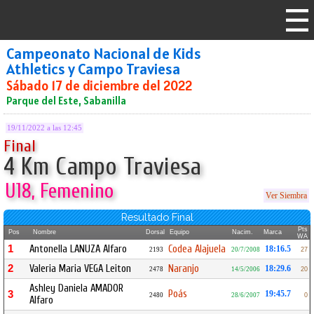
Campeonato Nacional de Kids
Athletics y Campo Traviesa
Sábado 17 de diciembre del 2022
Parque del Este, Sabanilla
19/11/2022 a las 12:45
Final
4 Km Campo Traviesa
U18, Femenino
Ver Siembra
Resultado Final
Pts
Pos
Nombre
Dorsal
Equipo
Nacim.
Marca
WA
1
Antonella LANUZA Alfaro
Codea Alajuela
18:16.5
2193
20/7/2008
27
2
Valeria Maria VEGA Leiton
Naranjo
18:29.6
2478
14/5/2006
20
Ashley Daniela AMADOR
Poás
3
19:45.7
2480
28/6/2007
0
Alfaro