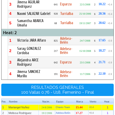
Jimena AGUILAR
Esparza
3
18.22
641
22/5/2008
2
+0.4
Rodriguez
4
Naomi SALAZAR Gabriel
Turrialba
20.56
928
25/10/2006
6
+0.4
Samantha ABARCA
Turrialba
5
20.62
68
19/11/2007
3
+0.4
Umaña
Heat: 2
Adebea-
Victoria JARA Alfaro
1
17.65
825
24/7/2008
6
-0.9
Belén
Saray GONZALEZ
Adebea-
2
18.27
217
15/10/2008
5
-0.9
Belén
Cordoba
Alejandra ARCE
Esparza
3
21.71
642
23/1/2008
4
-0.9
Rodriguez
Jimena SANCHEZ
Adebea-
4
22.10
191
11/7/2006
3
-0.9
Belén
Murillo
RESULTADOS GENERALES
100 Vallas 0.76 - U18, Femenino - Final
Pos
Nombre
Nacim.
Equipo
Marca
Viento
Heat
1
Mariangel Nuñez
1
Chanto Team
15.44
+0.4
24/8/2006
2
Melissa Rodriguez
1
Adebea-Belén
17.27
+0.4
19/2/2006