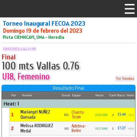
Torneo Inaugural FECOA 2023
Domingo 19 de febrero del 2023
Pista CIEMHCAVI, UNA - Heredia
19/02/2023 a las 11:00
Final
100 mts Vallas 0.76
U18, Femenino
Ver Siembra
Resultado Final
Pos
Nombre
Dorsal
Equipo
Nacim.
Carril
Marca
Viento
Heat: 1
Mariangel NUÑEZ
Chanto
1
15.44
832
24/8/2006
4
+0.4
Team
Quesada
Melissa RODRIGUEZ
Adebea-
2
17.27
102
19/2/2006
5
+0.4
Belén
Medal