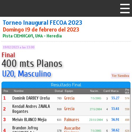
Torneo Inaugural FECOA 2023
Domingo 19 de febrero del 2023
Pista CIEMHCAVI, UNA - Heredia
19/02/2023 a las 13:00
Final
400 mts Planos
U20, Masculino
Ver Siembra
Resultado Final
Pts
Pos
Nombre
Dorsal
Equipo
Nacim.
Carril
Marca
WA
1
Dominik DARBEY Ureña
Grecia
55.27
703
7/5/2005
574
3
Kendall Andres ZAVALA
Grecia
2
55.61
910
27/5/2004
4
558
Bogantes
3
Melvin BLANCO Mejia
Palmares
56.91
611
23/11/2004
498
5
Brandon Jofroy
Asocaribe
4
58.62
578
7/1/2005
6
424