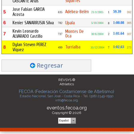
Siquirres
CASCANTE Arias
Jose Fabian GARCIA
Adebea-Belén
5
59.39
635
21/1/2005
1
392
Acosta
6
Kenier SANARRUSIA Silva
Upala
1:00.08
782
5/10/2004
365
8
Kevin Leonardo
Montes De
7
1:01.64
737
30/6/2004
2
307
Oca
ALVARADO Castillo
Dylan Steven PEREZ
Turrialba
8
1:02.63
499
31/12/2004
7
273
Viquez
Regresar
REVSYS ®
Athletics
FECOA (Federación Costarricense de Atletismo)
Estadio Nacional, San José - Costa Rica - Tel. (506) 2549-0950
info@fecoa.org
eventos.fecoa.org
Copyright © 2026