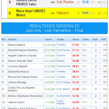
Diandra Lariza
Ccdr Paraíso
5
32.26
1980
5
+3.1
393
PACHECO Salas
Maria Angel SANCHEZ
Palmares
6
36.86
400
4
+3.1
167
Muñoz
RESULTADOS GENERALES
200 mts - U18, Femenino - Final
Pos
Nombre
Nacim.
Equipo
Marca
Viento
Heat
IAAF
1
Naomi Salazar
1
Turrialba
27.05
+0.2
763
25/10/2006
2
Reichell Nahomi Ramirez
1
Ccdr Paraíso
27.72
+0.2
708
10/10/2006
3
Angelin Daleska Otarola
1
Siquirres
28.36
+0.2
658
10/8/2006
4
Alanny Sharath Stein
1
Naranjo
30.00
+0.2
538
21/11/2008
5
Luciana Salgado
2
Ccdrsanisidro
30.62
+3.1
496
11/12/2008
6
Samantha Abarca
1
Turrialba
30.63
+0.2
495
19/11/2007
7
Monserrat Fabiola Nuñez
1
Turrialba
30.77
+0.2
486
30/8/2006
8
Jimena Moraga
2
Ccdr Cartago
31.16
+3.1
461
24/9/2007
Candy De Los Angeles
9
2
Ccdr. Matina
31.40
+3.1
445
21/10/2007
Roblero
10
Mónica Stephanie Hernández
2
Ccdrsanisidro
31.56
+3.1
435
5/7/2007
Codea
11
Valeria Castro
1
32.04
+0.2
406
1/1/2008
Alajuela
12
Diandra Lariza Pacheco
2
Ccdr Paraíso
32.26
+3.1
393
24/5/2006