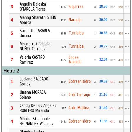
Angelin Daleska
Siquirres
3
28.36
1387
3
+0.2
658
OTAROLA Flores
Alanny Sharath STEIN
Naranjo
4
30.00
1925
6
+0.2
538
Abarca
Samantha ABARCA
Turrialba
5
30.63
1869
1
+0.2
495
Umaña
Monserrat Fabiola
Turrialba
6
30.77
510
2
+0.2
486
NUÑEZ Corrales
Valeria CASTRO
Codea
7
32.04
1322
7
+0.2
406
Alajuela
Ramirez
Heat: 2
Luciana SALGADO
Ccdrsanisidro
1
30.62
1884
3
+3.1
496
Gomez
Jimena MORAGA
Ccdr Cartago
2
31.16
2483
1
+3.1
461
Solano
Candy De Los Angeles
Ccdr. Matina
3
31.40
587
2
+3.1
445
ROBLERO Miranda
Mónica Stephanie
Ccdrsanisidro
4
31.56
2461
6
+3.1
435
HERNÁNDEZ Vásquez