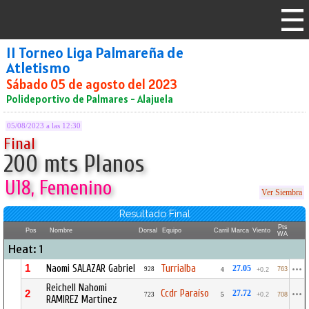
II Torneo Liga Palmareña de
Atletismo
Sábado 05 de agosto del 2023
Polideportivo de Palmares - Alajuela
05/08/2023 a las 12:30
Final
200 mts Planos
U18, Femenino
Ver Siembra
Resultado Final
Pts
Pos
Nombre
Dorsal
Equipo
Carril
Marca
Viento
WA
Heat: 1
1
Naomi SALAZAR Gabriel
Turrialba
27.05
928
763
4
+0.2
Reichell Nahomi
Ccdr Paraíso
2
27.72
723
5
+0.2
708
RAMIREZ Martinez