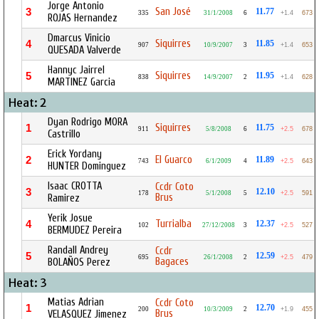
Jorge Antonio
San José
3
11.77
335
31/1/2008
6
+1.4
673
ROJAS Hernandez
Dmarcus Vinicio
Siquirres
4
11.85
907
10/9/2007
3
+1.4
653
QUESADA Valverde
Hannyc Jairrel
Siquirres
5
11.95
838
14/9/2007
2
+1.4
628
MARTINEZ Garcia
Heat: 2
Dyan Rodrigo MORA
Siquirres
1
11.75
911
5/8/2008
6
+2.5
678
Castrillo
Erick Yordany
El Guarco
2
11.89
743
6/1/2009
4
+2.5
643
HUNTER Dominguez
Isaac CROTTA
Ccdr Coto
3
12.10
178
5/1/2008
5
+2.5
591
Brus
Ramirez
Yerik Josue
Turrialba
4
12.37
102
27/12/2008
3
+2.5
527
BERMUDEZ Pereira
Randall Andrey
Ccdr
5
12.59
695
26/1/2008
2
+2.5
479
Bagaces
BOLAÑOS Perez
Heat: 3
Matias Adrian
Ccdr Coto
1
12.70
200
10/3/2009
2
+1.9
455
Brus
VELASQUEZ Jimenez