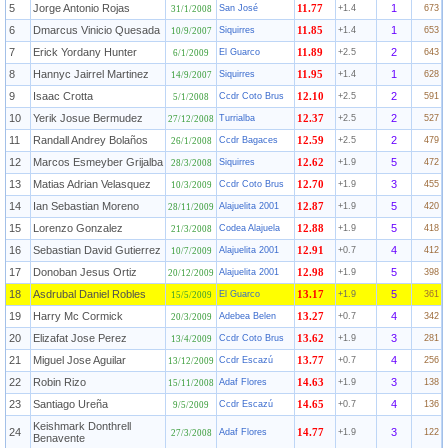
5
Jorge Antonio Rojas
1
San José
11.77
+1.4
673
31/1/2008
6
Dmarcus Vinicio Quesada
1
Siquirres
11.85
+1.4
653
10/9/2007
7
Erick Yordany Hunter
2
El Guarco
11.89
+2.5
643
6/1/2009
8
Hannyc Jairrel Martinez
1
Siquirres
11.95
+1.4
628
14/9/2007
9
Isaac Crotta
2
Ccdr Coto Brus
12.10
+2.5
591
5/1/2008
10
Yerik Josue Bermudez
2
Turrialba
12.37
+2.5
527
27/12/2008
11
Randall Andrey Bolaños
2
Ccdr Bagaces
12.59
+2.5
479
26/1/2008
12
Marcos Esmeyber Grijalba
5
Siquirres
12.62
+1.9
472
28/3/2008
13
Matias Adrian Velasquez
3
Ccdr Coto Brus
12.70
+1.9
455
10/3/2009
14
Ian Sebastian Moreno
5
Alajuelita 2001
12.87
+1.9
420
28/11/2009
15
Lorenzo Gonzalez
5
Codea Alajuela
12.88
+1.9
418
21/3/2008
16
Sebastian David Gutierrez
4
Alajuelita 2001
12.91
+0.7
412
10/7/2009
17
Donoban Jesus Ortiz
5
Alajuelita 2001
12.98
+1.9
398
20/12/2009
18
Asdrubal Daniel Robles
5
El Guarco
13.17
+1.9
361
15/5/2009
19
Harry Mc Cormick
4
Adebea Belen
13.27
+0.7
342
20/3/2009
20
Elizafat Jose Perez
3
Ccdr Coto Brus
13.62
+1.9
281
13/4/2009
21
Miguel Jose Aguilar
4
Ccdr Escazú
13.77
+0.7
256
13/12/2009
22
Robin Rizo
3
Adaf Flores
14.63
+1.9
138
15/11/2008
23
Santiago Ureña
4
Ccdr Escazú
14.65
+0.7
136
9/5/2009
Keishmark Donthrell
24
3
Adaf Flores
14.77
+1.9
122
27/3/2008
Benavente