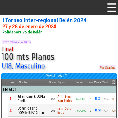
I Torneo Inter-regional Belén 2024
27 y 28 de enero de 2024
Polideportivo de Belén
27/01/2024 a las 10:05
Final
100 mts Planos
U18, Masculino
Ver Siembra
Resultado Final
Pts
Pos
Nombre
Dorsal
Equipo
Nacim.
Carril
Marca
Viento
WA
Heat: 1
Jdian Qmark LOPEZ
Atletismo
1
11.24
662
6/7/2007
4
+1.4
817
San Isidro
Bonilla
Dominic Farit
Ccdr Coto
2
11.56
203
19/6/2009
5
+1.4
728
Brus
DOMINGUEZ Garro