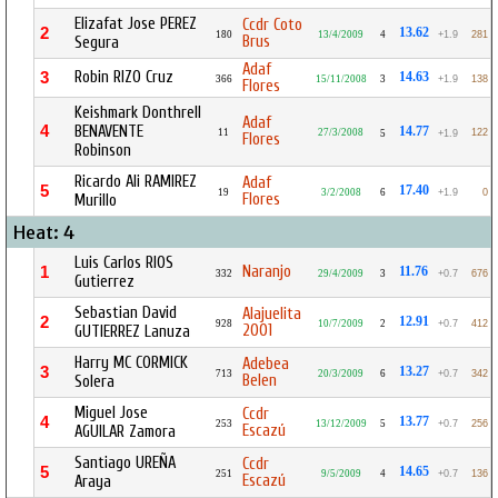
Elizafat Jose PEREZ
Ccdr Coto
2
13.62
180
13/4/2009
4
+1.9
281
Brus
Segura
Adaf
Robin RIZO Cruz
3
14.63
366
15/11/2008
3
+1.9
138
Flores
Keishmark Donthrell
Adaf
4
BENAVENTE
14.77
11
27/3/2008
122
5
+1.9
Flores
Robinson
Ricardo Ali RAMIREZ
Adaf
5
17.40
19
3/2/2008
6
+1.9
0
Flores
Murillo
Heat: 4
Luis Carlos RIOS
Naranjo
1
11.76
332
29/4/2009
3
+0.7
676
Gutierrez
Sebastian David
Alajuelita
2
12.91
928
10/7/2009
2
+0.7
412
2001
GUTIERREZ Lanuza
Harry MC CORMICK
Adebea
3
13.27
713
20/3/2009
6
+0.7
342
Belen
Solera
Miguel Jose
Ccdr
4
13.77
253
13/12/2009
5
+0.7
256
Escazú
AGUILAR Zamora
Santiago UREÑA
Ccdr
5
14.65
251
9/5/2009
4
+0.7
136
Escazú
Araya