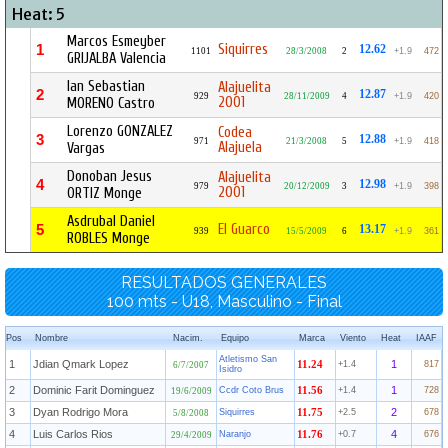
Heat: 5
Marcos Esmeyber
Siquirres
1
12.62
1101
28/3/2008
2
+1.9
472
GRIJALBA Valencia
Ian Sebastian
Alajuelita
2
12.87
929
28/11/2009
4
+1.9
420
2001
MORENO Castro
Lorenzo GONZALEZ
Codea
3
12.88
971
21/3/2008
5
+1.9
418
Alajuela
Vargas
Donoban Jesus
Alajuelita
4
12.98
979
20/12/2009
3
+1.9
398
2001
ORTIZ Monge
Asdrubal Daniel
El Guarco
5
13.17
939
15/5/2009
6
+1.9
361
ROBLES Monge
RESULTADOS GENERALES
100 mts - U18, Masculino - Final
Pos
Nombre
Nacim.
Equipo
Marca
Viento
Heat
IAAF
Atletismo San
1
Jdian Qmark Lopez
1
11.24
+1.4
817
6/7/2007
Isidro
2
Dominic Farit Dominguez
1
Ccdr Coto Brus
11.56
+1.4
728
19/6/2009
3
Dyan Rodrigo Mora
2
Siquirres
11.75
+2.5
678
5/8/2008
4
Luis Carlos Rios
4
Naranjo
11.76
+0.7
676
29/4/2009