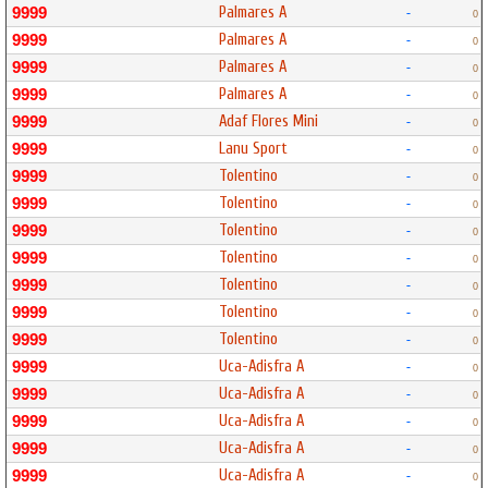
Palmares A
9999
-
0
Palmares A
9999
-
0
Palmares A
9999
-
0
Palmares A
9999
-
0
Adaf Flores Mini
9999
-
0
Lanu Sport
9999
-
0
Tolentino
9999
-
0
Tolentino
9999
-
0
Tolentino
9999
-
0
Tolentino
9999
-
0
Tolentino
9999
-
0
Tolentino
9999
-
0
Tolentino
9999
-
0
Uca-Adisfra A
9999
-
0
Uca-Adisfra A
9999
-
0
Uca-Adisfra A
9999
-
0
Uca-Adisfra A
9999
-
0
Uca-Adisfra A
9999
-
0