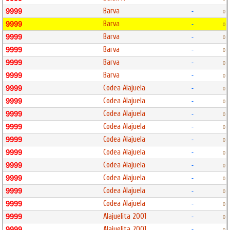
Barva
9999
-
0
Barva
9999
-
0
Barva
9999
-
0
Barva
9999
-
0
Barva
9999
-
0
Barva
9999
-
0
Codea Alajuela
9999
-
0
Codea Alajuela
9999
-
0
Codea Alajuela
9999
-
0
Codea Alajuela
9999
-
0
Codea Alajuela
9999
-
0
Codea Alajuela
9999
-
0
Codea Alajuela
9999
-
0
Codea Alajuela
9999
-
0
Codea Alajuela
9999
-
0
Codea Alajuela
9999
-
0
Alajuelita 2001
9999
-
0
Alajuelita 2001
9999
-