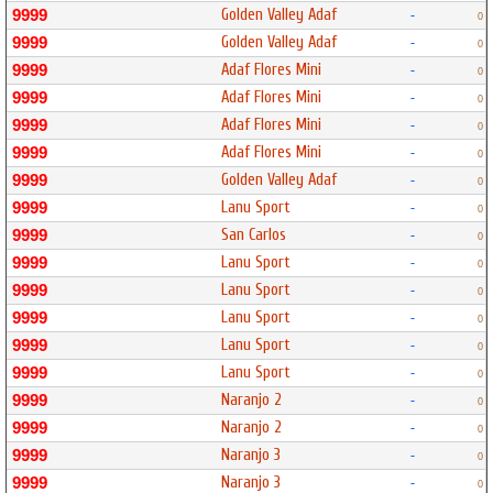
Golden Valley Adaf
9999
-
0
Golden Valley Adaf
9999
-
0
Adaf Flores Mini
9999
-
0
Adaf Flores Mini
9999
-
0
Adaf Flores Mini
9999
-
0
Adaf Flores Mini
9999
-
0
Golden Valley Adaf
9999
-
0
Lanu Sport
9999
-
0
San Carlos
9999
-
0
Lanu Sport
9999
-
0
Lanu Sport
9999
-
0
Lanu Sport
9999
-
0
Lanu Sport
9999
-
0
Lanu Sport
9999
-
0
Naranjo 2
9999
-
0
Naranjo 2
9999
-
0
Naranjo 3
9999
-
0
Naranjo 3
9999
-
0