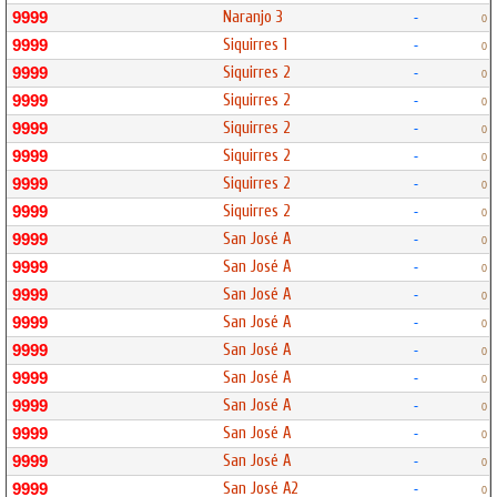
Naranjo 3
9999
-
0
Siquirres 1
9999
-
0
Siquirres 2
9999
-
0
Siquirres 2
9999
-
0
Siquirres 2
9999
-
0
Siquirres 2
9999
-
0
Siquirres 2
9999
-
0
Siquirres 2
9999
-
0
San José A
9999
-
0
San José A
9999
-
0
San José A
9999
-
0
San José A
9999
-
0
San José A
9999
-
0
San José A
9999
-
0
San José A
9999
-
0
San José A
9999
-
0
San José A
9999
-
0
San José A2
9999
-
0