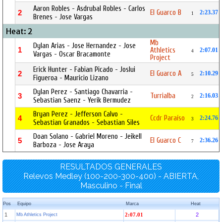
Aaron Robles - Asdrubal Robles - Carlos
El Guarco B
2
2:23.37
1
Brenes - Jose Vargas
Heat: 2
Mb
Dylan Arias - Jose Hernandez - Jose
1
Athletics
2:07.01
4
Vargas - Oscar Bracamonte
Project
Erick Hunter - Fabian Picado - Joslui
El Guarco A
2
2:10.29
5
Figueroa - Mauricio Lizano
Dylan Perez - Santiago Chavarria -
Turrialba
3
2:16.03
2
Sebastian Saenz - Yerik Bermudez
Bryan Perez - Jefferson Calvo -
Ccdr Paraíso
4
2:24.76
3
Sebastian Granados - Sebastian Siles
Doan Solano - Gabriel Moreno - Jeikell
El Guarco C
5
2:36.26
7
Barboza - Jose Araya
RESULTADOS GENERALES
Relevos Medley (100-200-300-400) - ABIERTA,
Masculino - Final
Pos
Equipo
Marca
Heat
1
2
Mb Athletics Project
2:07.01