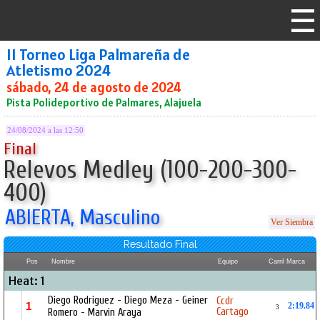
II Torneo Liga Palmareña de
Atletismo 2024
sábado, 24 de agosto de 2024
Pista Polideportivo de Palmares, Alajuela
24/08/2024 a las 12:50
Final
Relevos Medley (100-200-300-
400)
ABIERTA, Masculino
Ver Siembra
Resultado Final
Pos
Nombre
Equipo
Carril
Marca
Heat: 1
Diego Rodriguez - Diego Meza - Geiner
Ccdr
1
2:19.84
3
Cartago
Romero - Marvin Araya