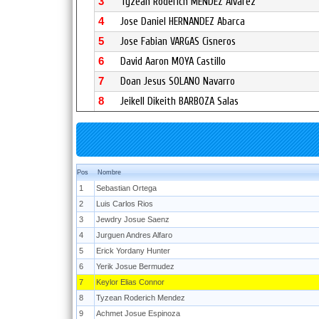
3
Tyzean Roderich MENDEZ Alvarez
4
Jose Daniel HERNANDEZ Abarca
5
Jose Fabian VARGAS Cisneros
6
David Aaron MOYA Castillo
7
Doan Jesus SOLANO Navarro
8
Jeikell Dikeith BARBOZA Salas
Pos
Nombre
1
Sebastian Ortega
2
Luis Carlos Rios
3
Jewdry Josue Saenz
4
Jurguen Andres Alfaro
5
Erick Yordany Hunter
6
Yerik Josue Bermudez
7
Keylor Elias Connor
8
Tyzean Roderich Mendez
9
Achmet Josue Espinoza