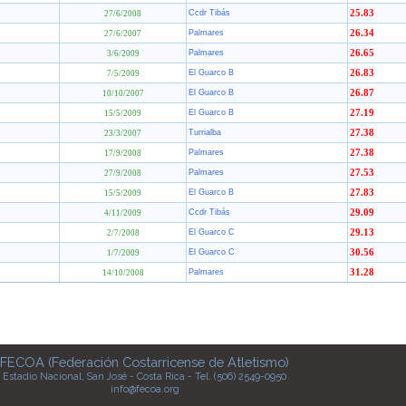
Ccdr Tibás
25.83
27/6/2008
Palmares
26.34
27/6/2007
Palmares
26.65
3/6/2009
El Guarco B
26.83
7/5/2009
El Guarco B
26.87
10/10/2007
El Guarco B
27.19
15/5/2009
Turrialba
27.38
23/3/2007
Palmares
27.38
17/9/2008
Palmares
27.53
27/9/2008
El Guarco B
27.83
15/5/2009
Ccdr Tibás
29.09
4/11/2009
El Guarco C
29.13
2/7/2008
El Guarco C
30.56
1/7/2009
Palmares
31.28
14/10/2008
FECOA (Federación Costarricense de Atletismo)
Estadio Nacional, San José - Costa Rica - Tel. (506) 2549-0950
info@fecoa.org