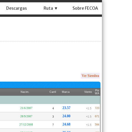
Descargas
Ruta ▼
Sobre FECOA
Ver Siembra
Pts
Nacim.
Carril
Marca
Viento
WA
23.57
21/6/2007
723
4
+1.5
24.00
28/9/2007
671
3
+1.5
24.68
27/12/2008
594
7
+1.5