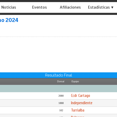
Noticias
Eventos
Afiliaciones
Estadísticas ▼
smo 2024
Resultado Final
Dorsal
Equipo
Ccdr Cartago
2080
Independiente
1888
Turrialba
102