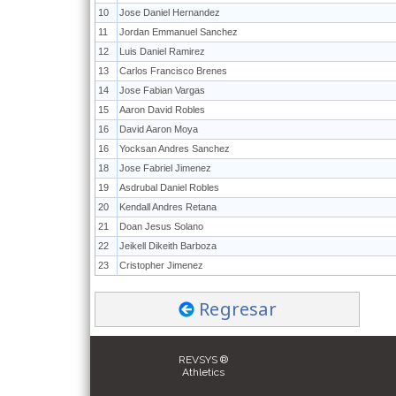
10
Jose Daniel Hernandez
11
Jordan Emmanuel Sanchez
12
Luis Daniel Ramirez
13
Carlos Francisco Brenes
14
Jose Fabian Vargas
15
Aaron David Robles
16
David Aaron Moya
16
Yocksan Andres Sanchez
18
Jose Fabriel Jimenez
19
Asdrubal Daniel Robles
20
Kendall Andres Retana
21
Doan Jesus Solano
22
Jeikell Dikeith Barboza
23
Cristopher Jimenez
Regresar
REVSYS ®
Athletics