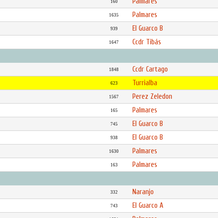
Palmares
160
Palmares
1635
El Guarco B
939
Ccdr Tibás
1647
Ccdr Cartago
1848
Turrialba
623
Perez Zeledon
1567
Palmares
165
El Guarco B
745
El Guarco B
938
Palmares
1630
Palmares
163
Naranjo
332
El Guarco A
743