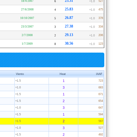
25.31
18/4/2007
527
6
+1.0
25.83
27/6/2008
475
4
+1.0
26.87
10/10/2007
378
5
+1.0
27.38
23/3/2007
334
3
+1.0
29.13
2/7/2008
206
2
+1.0
30.56
1/7/2009
123
8
+1.0
Viento
Heat
IAAF
1
+1.5
723
3
+1.0
683
1
+1.5
671
2
+1.5
654
3
+1.0
647
1
+1.5
594
2
+1.5
567
3
+1.0
527
2
+1.5
492