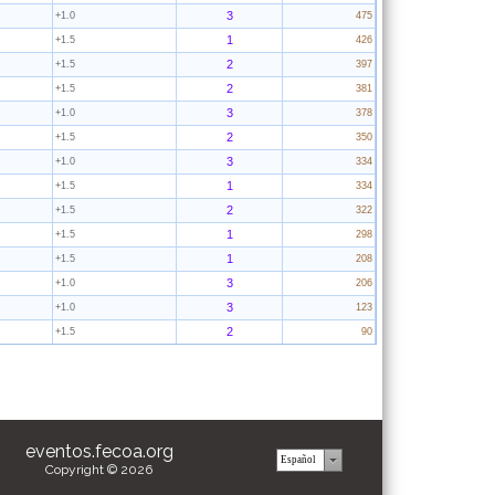
3
+1.0
475
1
+1.5
426
2
+1.5
397
2
+1.5
381
3
+1.0
378
2
+1.5
350
3
+1.0
334
1
+1.5
334
2
+1.5
322
1
+1.5
298
1
+1.5
208
3
+1.0
206
3
+1.0
123
2
+1.5
90
eventos.fecoa.org
Copyright © 2026