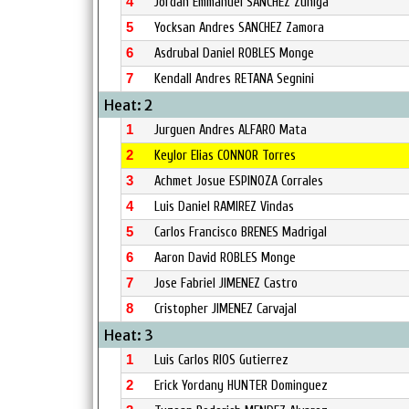
4
Jordan Emmanuel SANCHEZ Zuñiga
5
Yocksan Andres SANCHEZ Zamora
6
Asdrubal Daniel ROBLES Monge
7
Kendall Andres RETANA Segnini
Heat: 2
1
Jurguen Andres ALFARO Mata
2
Keylor Elias CONNOR Torres
3
Achmet Josue ESPINOZA Corrales
4
Luis Daniel RAMIREZ Vindas
5
Carlos Francisco BRENES Madrigal
6
Aaron David ROBLES Monge
7
Jose Fabriel JIMENEZ Castro
8
Cristopher JIMENEZ Carvajal
Heat: 3
1
Luis Carlos RIOS Gutierrez
2
Erick Yordany HUNTER Dominguez