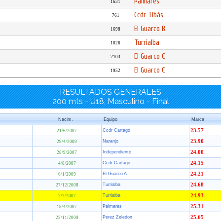
Palmares
1631
Ccdr Tibás
761
El Guarco B
1698
Turrialba
1026
El Guarco C
2103
El Guarco C
1952
RESULTADOS GENERALES
200 mts - U18, Masculino - Final
Nacim.
Equipo
Marca
Ccdr Cartago
23.57
21/6/2007
Naranjo
23.90
29/4/2009
Independiente
24.00
28/9/2007
Ccdr Cartago
24.15
4/8/2007
El Guarco A
24.21
6/1/2009
Turrialba
24.68
27/12/2008
Turrialba
24.93
2/7/2007
Palmares
25.31
18/4/2007
Perez Zeledon
25.65
22/11/2009