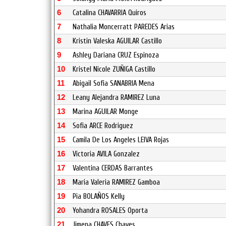
6
Catalina CHAVARRIA Quiros
7
Nathalia Moncerratt PAREDES Arias
8
Kristin Valeska AGUILAR Castillo
9
Ashley Dariana CRUZ Espinoza
10
Kristel Nicole ZUÑIGA Castillo
11
Abigail Sofia SANABRIA Mena
12
Leany Alejandra RAMIREZ Luna
13
Marina AGUILAR Monge
14
Sofia ARCE Rodriguez
15
Camila De Los Angeles LEIVA Rojas
16
Victoria AVILA Gonzalez
17
Valentina CERDAS Barrantes
18
Maria Valeria RAMIREZ Gamboa
19
Pia BOLAÑOS Kelly
20
Yohandra ROSALES Oporta
21
Jimena CHAVES Chaves