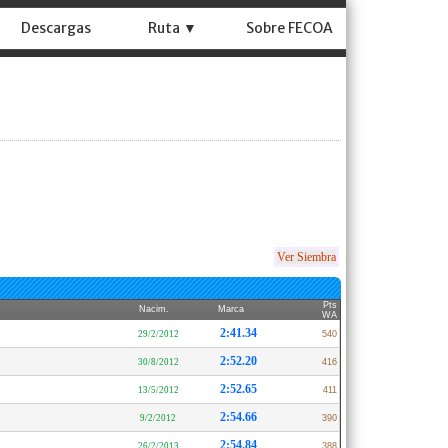
Descargas
Ruta ▼
Sobre FECOA
Ver Siembra
Pts
Nacim.
Marca
WA
2:41.34
29/2/2012
540
2:52.20
30/8/2012
416
2:52.65
13/5/2012
411
2:54.66
9/2/2012
390
2:54.84
26/2/2013
388