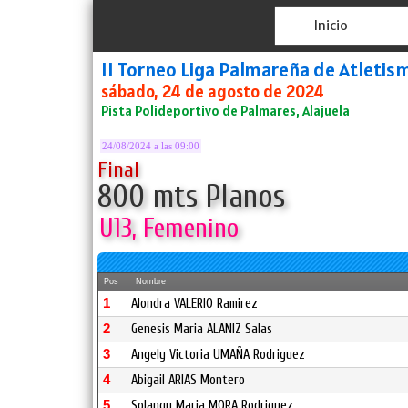
Inicio
II Torneo Liga Palmareña de Atleti
sábado, 24 de agosto de 2024
Pista Polideportivo de Palmares, Alajuela
24/08/2024 a las 09:00
Final
800 mts Planos
U13, Femenino
Pos
Nombre
1
Alondra VALERIO Ramirez
2
Genesis Maria ALANIZ Salas
3
Angely Victoria UMAÑA Rodriguez
4
Abigail ARIAS Montero
5
Solangy Maria MORA Rodriguez