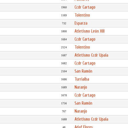
Ccdr Cartago
1960
Tolentino
1169
Esparza
732
Atletismo León Xlll
1800
Ccdr Cartago
1684
Tolentino
2124
Atletismo Ccdr Upala
1687
Ccdr Cartago
1682
San Ramón
2104
Turrialba
1686
Naranjo
1689
Ccdr Cartago
1678
San Ramón
1756
Naranjo
767
Atletismo Ccdr Upala
1688
Adaf Flores
48