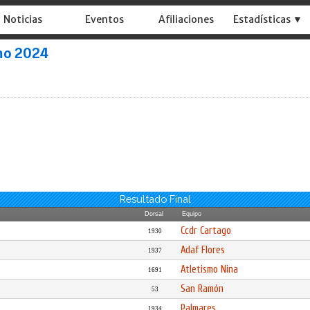
Noticias
Eventos
Afiliaciones
Estadísticas ▼
smo 2024
Resultado Final
Dorsal
Equipo
Ccdr Cartago
1930
Adaf Flores
1937
Atletismo Nina
1691
San Ramón
53
Palmares
1934