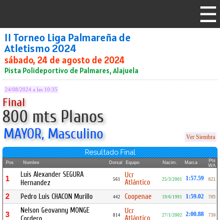
II Torneo Liga Palmareña de
Atletismo 2024
sábado, 24 de agosto de 2024
Pista Polideportivo de Palmares, Alajuela
24/08/2024 a las 10:35
Final
800 mts Planos
MAYOR, Masculino
Ver Siembra
Resultado Final
Pts
Pos
Nombre
Dorsal
Equipo
Nacim.
Marca
WA
Luis Alexander SEGURA
Ucr
1
1:57.59
561
25/3/2001
821
Atlántico
Hernandez
2
Pedro Luis CHACON Murillo
Coopenae
1:59.02
442
19/6/1991
785
Nelson Geovanny MONGE
Ucr
3
2:00.88
814
27/1/2002
739
Atlántico
Cordero