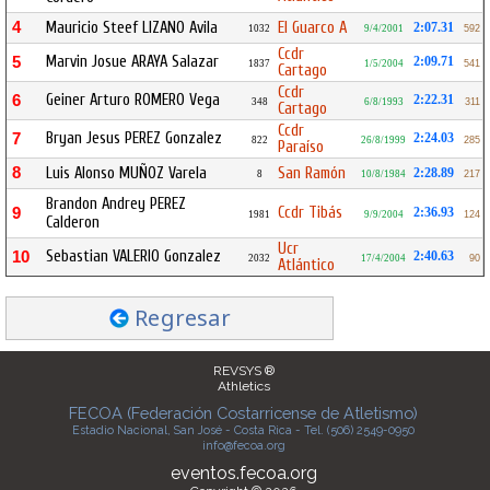
4
Mauricio Steef LIZANO Avila
El Guarco A
2:07.31
1032
9/4/2001
592
Ccdr
Marvin Josue ARAYA Salazar
5
2:09.71
1837
1/5/2004
541
Cartago
Ccdr
Geiner Arturo ROMERO Vega
6
2:22.31
348
6/8/1993
311
Cartago
Ccdr
Bryan Jesus PEREZ Gonzalez
7
2:24.03
822
26/8/1999
285
Paraíso
8
Luis Alonso MUÑOZ Varela
San Ramón
2:28.89
8
10/8/1984
217
Brandon Andrey PEREZ
Ccdr Tibás
9
2:36.93
1981
9/9/2004
124
Calderon
Ucr
Sebastian VALERIO Gonzalez
10
2:40.63
2032
17/4/2004
90
Atlántico
Regresar
REVSYS ®
Athletics
FECOA (Federación Costarricense de Atletismo)
Estadio Nacional, San José - Costa Rica - Tel. (506) 2549-0950
info@fecoa.org
eventos.fecoa.org