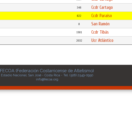
Ccdr Cartago
348
Ccdr Paraíso
822
San Ramón
8
Ccdr Tibás
1981
Ucr Atlántico
2032
FECOA (Federación Costarricense de Atletismo)
Estadio Nacional, San José - Costa Rica - Tel. (506) 2549-0950
info@fecoa.org