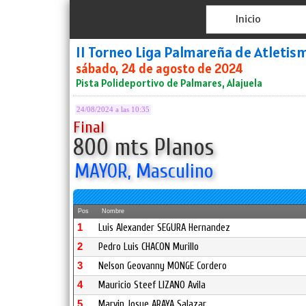
Inicio
II Torneo Liga Palmareña de Atleti
sábado, 24 de agosto de 2024
Pista Polideportivo de Palmares, Alajuela
24/08/2024 a las 10:35
Final
800 mts Planos
MAYOR, Masculino
Pos
Nombre
1
Luis Alexander SEGURA Hernandez
2
Pedro Luis CHACON Murillo
3
Nelson Geovanny MONGE Cordero
4
Mauricio Steef LIZANO Avila
5
Marvin Josue ARAYA Salazar