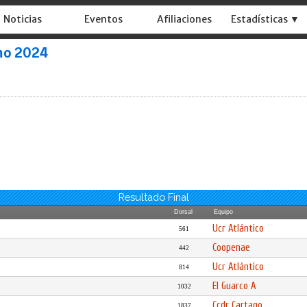
Noticias
Eventos
Afiliaciones
Estadísticas ▼
smo 2024
Resultado Final
Dorsal
Equipo
Ucr Atlántico
561
Coopenae
442
Ucr Atlántico
814
El Guarco A
1032
Ccdr Cartago
1837