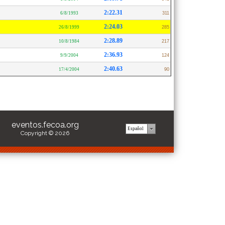
2:22.31
6/8/1993
311
2:24.03
26/8/1999
285
2:28.89
10/8/1984
217
2:36.93
9/9/2004
124
2:40.63
17/4/2004
90
eventos.fecoa.org
Copyright © 2026