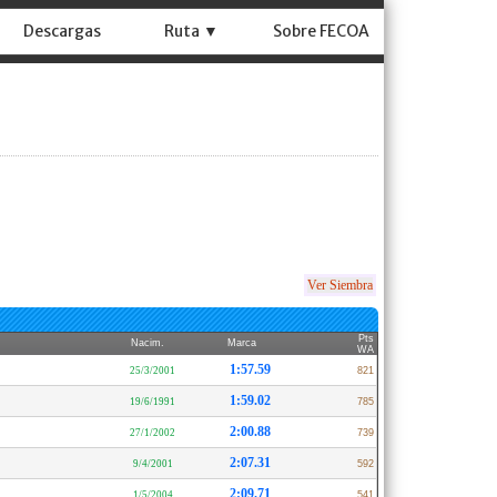
Descargas
Ruta ▼
Sobre FECOA
Ver Siembra
Pts
Nacim.
Marca
WA
1:57.59
25/3/2001
821
1:59.02
19/6/1991
785
2:00.88
27/1/2002
739
2:07.31
9/4/2001
592
2:09.71
1/5/2004
541