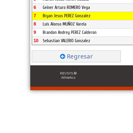
6
Geiner Arturo ROMERO Vega
7
Bryan Jesus PEREZ Gonzalez
8
Luis Alonso MUÑOZ Varela
9
Brandon Andrey PEREZ Calderon
10
Sebastian VALERIO Gonzalez
Regresar
REVSYS ®
Athletics