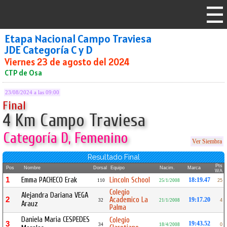
Etapa Nacional Campo Traviesa
JDE Categoría C y D
Viernes 23 de agosto del 2024
CTP de Osa
23/08/2024 a las 09:00
Final
4 Km Campo Traviesa
Categoría D, Femenino
Ver Siembra
Resultado Final
Pts
Pos
Nombre
Dorsal
Equipo
Nacim.
Marca
WA
1
Emma PACHECO Erak
Lincoln School
18:19.47
110
25/1/2008
25
Colegio
Alejandra Dariana VEGA
2
Academico La
19:17.20
32
21/1/2008
4
Arauz
Palma
Daniela Maria CESPEDES
Colegio
3
19:43.52
34
18/4/2008
0