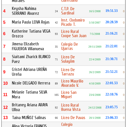
Claretiano
Morales
Keysha Nahima
C.T.P. De
4
19:51.53
24
16/5/2008
0
Sardinal
SERRANO Alvarez
Inst. Clodomiro
Maria Paula LEIVA Rojas
5
20:28.59
42
5/10/2007
0
Picado T.
Katherine Tatiana VEGA
Liceo Rural
6
21:16.21
93
7/5/2008
0
Coope San Juan
Orozco
Jimena Elizabeth
Colegio De
7
21:22.01
35
29/11/2009
0
Ujarras
FIGUEROA Villanueva
Siaitami Zharick BLANCO
Liceo De
8
21:30.71
71
22/4/2009
0
Sulayöm
Paez
Cristel Adriana UREÑA
Liceo De
9
21:52.21
72
26/2/2009
0
Tarrazu
Ureña
Liceo Maurilio
Nicole DELGADO Herrera
10
22:01.53
89
4/10/2009
0
Alvarado V.
Melanie Tatiana SILVA
Liceo San
11
22:10.76
105
23/6/2008
0
Miguel
Mora
Britaney Ariana ARAYA
Liceo Rural
12
23:05.75
92
24/12/2008
0
Buena Vista
Ulloa
13
Taina MUÑOZ Salinas
Liceo De Pavas
23:06.33
66
20/1/2008
0
Colegio
Alina Victoria FRANCIS