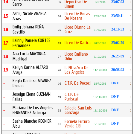
14
Deportivo De
23:07.93
36
6/4/2008
0
Garro
Limon
Ashly Nicole ABARCA
Liceo De Bocas
15
23:50.11
56
12/2/2007
0
De Nosara
Arias
Emily Johana PEÑA
Liceo Diurno La
16
24:16.53
75
31/8/2009
0
Cruz
Castillo
Ilainny Pamela CORTES
Liceo De Katira
17
25:02.79
63
20/6/2009
0
Fernandez
Ana Lucia MAYORGA
Liceo Emiliano
18
26:25.89
77
3/10/2009
0
Odio
Madrigal
Keilyn Karina ALFARO
L. Ntra.Sra De
19
26:58.95
46
11/12/2008
0
Los Angeles
Araya
Keyla Danicza ALVAREZ
C.T.P. De Pococi
-
DNF
16
18/7/2008
0
Roman
Joselyn Elena GUZMAN
C.T.P. De
-
DNF
19
19/11/2007
0
Puriscal
Fallas
Mariana De Los Angeles
Colegio San Luis
-
DNF
38
13/12/2008
0
Gonzaga
FERNANDEZ Astorga
Sasha Blanche REGNIER
Escuela Futuro
-
DNF
41
3/10/2008
0
Verde C.Bi
Albu