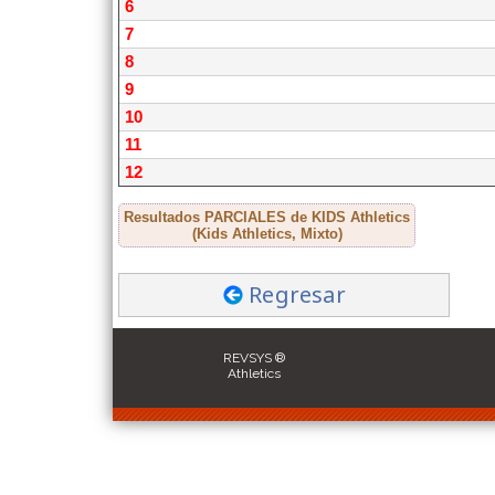
6
7
8
9
10
11
12
Resultados PARCIALES de KIDS Athletics
(Kids Athletics, Mixto)
Regresar
REVSYS ®
Athletics