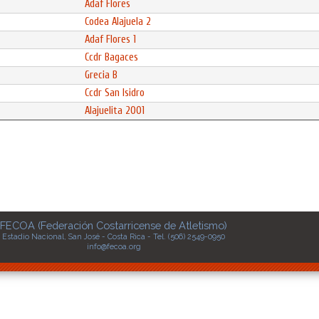
Adaf Flores
Codea Alajuela 2
Adaf Flores 1
Ccdr Bagaces
Grecia B
Ccdr San Isidro
Alajuelita 2001
FECOA (Federación Costarricense de Atletismo)
Estadio Nacional, San José - Costa Rica - Tel. (506) 2549-0950
info@fecoa.org