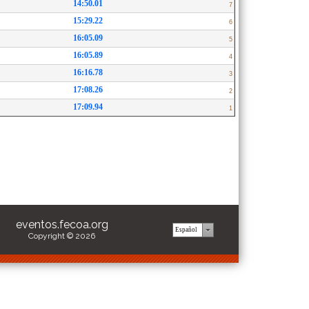
14:50.01
7
15:29.22
6
16:05.09
5
16:05.89
4
16:16.78
3
17:08.26
2
17:09.94
1
eventos.fecoa.org
Copyright © 2026