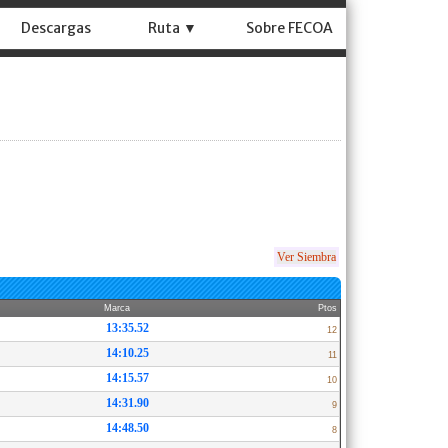
Descargas
Ruta ▼
Sobre FECOA
Ver Siembra
Marca
Ptos
13:35.52
12
14:10.25
11
14:15.57
10
14:31.90
9
14:48.50
8