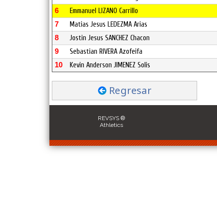
6
Emmanuel LIZANO Carrillo
7
Matias Jesus LEDEZMA Arias
8
Jostin Jesus SANCHEZ Chacon
9
Sebastian RIVERA Azofeifa
10
Kevin Anderson JIMENEZ Solis
Regresar
REVSYS ®
Athletics