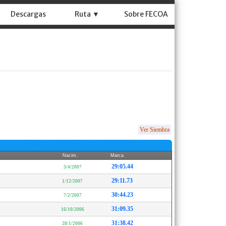
Descargas
Ruta ▼
Sobre FECOA
Ver Siembra
Nacim.
Marca
29:05.44
3/4/2007
29:11.73
1/12/2007
30:44.23
7/2/2007
31:09.35
16/10/2006
31:38.42
28/1/2006