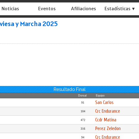
Noticias
Eventos
Afiliaciones
Estadísticas ▼
viesa y Marcha 2025
Resultado Final
Dorsal
Equipo
San Carlos
91
Crc Endurance
104
Ccdr Matina
472
Perez Zeledon
316
Crc Endurance
94