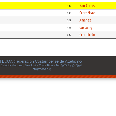
San Carlos
483
Ccdro/Irazu
246
Jiménez
321
Castaing
435
Ccdr Limón
509
FECOA (Federación Costarricense de Atletismo)
Estadio Nacional, San José - Costa Rica - Tel. (506) 2549-0950
info@fecoa.org