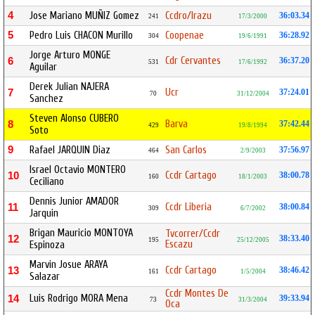
4
Jose Mariano MUÑIZ Gomez
Ccdro/Irazu
36:03.34
241
17/3/2000
5
Pedro Luis CHACON Murillo
Coopenae
36:28.92
304
19/6/1991
Jorge Arturo MONGE
Cdr Cervantes
6
36:37.20
531
17/6/1992
Aguilar
Derek Julian NAJERA
Ucr
7
37:24.01
70
31/12/2004
Sanchez
Steven Alonso CUBERO
Barva
8
37:42.44
429
19/8/1994
Soto
9
Rafael JARQUIN Diaz
San Carlos
37:56.97
464
2/9/2003
Israel Octavio MONTERO
Ccdr Cartago
10
38:00.78
160
18/1/2003
Ceciliano
Dennis Junior AMADOR
Ccdr Liberia
11
38:00.84
309
6/7/2002
Jarquin
Brigan Mauricio MONTOYA
Tvcorrer/Ccdr
12
38:33.40
195
25/12/2005
Escazu
Espinoza
Marvin Josue ARAYA
Ccdr Cartago
13
38:46.42
161
1/5/2004
Salazar
Ccdr Montes De
Luis Rodrigo MORA Mena
14
39:33.94
73
31/3/2004
Oca