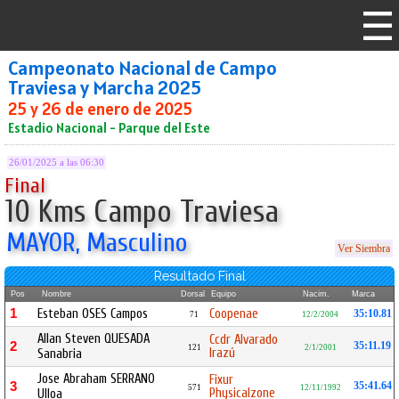
Campeonato Nacional de Campo
Traviesa y Marcha 2025
25 y 26 de enero de 2025
Estadio Nacional - Parque del Este
26/01/2025 a las 06:30
Final
10 Kms Campo Traviesa
MAYOR, Masculino
Ver Siembra
Resultado Final
Pos
Nombre
Dorsal
Equipo
Nacim.
Marca
1
Esteban OSES Campos
Coopenae
35:10.81
71
12/2/2004
Allan Steven QUESADA
Ccdr Alvarado
2
35:11.19
121
2/1/2001
Irazú
Sanabria
Jose Abraham SERRANO
Fixur
3
35:41.64
571
12/11/1992
Physicalzone
Ulloa