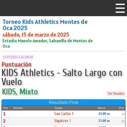
Torneo Kids Athletics Montes de
Oca 2025
sábado, 15 de marzo de 2025
Estadio Manolo Amador, Sabanilla de Montes de
Oca
15/03/2025 a las 08:00
Puntuación
KIDS Athletics - Salto Largo con
Vuelo
KIDS, Mixto
Ver Siembra
Resultado Final
Pos
Nombre
Equipo
Marca
Ptos
San Carlos 1
1
43.00 m
13
Siquirres 1
2
35.00 m
12