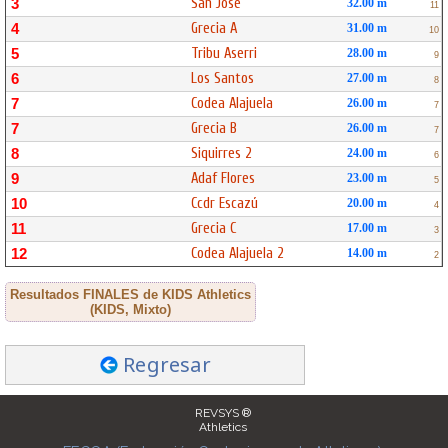
San José
3
32.00 m
11
Grecia A
4
31.00 m
10
Tribu Aserri
5
28.00 m
9
Los Santos
6
27.00 m
8
Codea Alajuela
7
26.00 m
7
Grecia B
7
26.00 m
7
Siquirres 2
8
24.00 m
6
Adaf Flores
9
23.00 m
5
Ccdr Escazú
10
20.00 m
4
Grecia C
11
17.00 m
3
Codea Alajuela 2
12
14.00 m
2
Resultados FINALES de KIDS Athletics
(KIDS, Mixto)
Regresar
REVSYS ®
Athletics