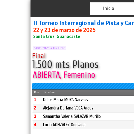
Inicio
II Torneo Interregional de Pista y 
22 y 23 de marzo de 2025
Santa Cruz, Guanacaste
23/03/2025 a las 11:45
Final
1.500 mts Planos
ABIERTA, Femenino
Pos
Nombre
1
Dulce Maria MOYA Narvaez
2
Alejandra Dariana VEGA Arauz
3
Samantha Valeria SALAZAR Murillo
4
Lucia GONZALEZ Quesada