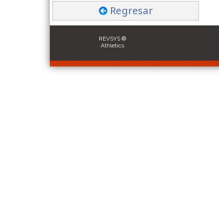
Regresar
REVSYS ®
Athletics