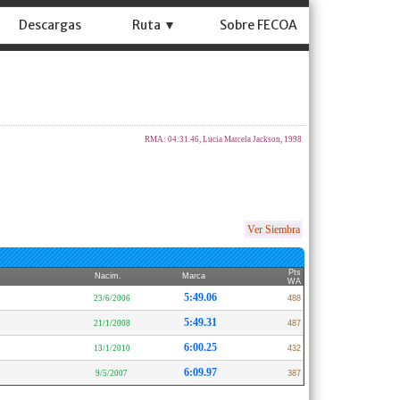
Descargas
Ruta ▼
Sobre FECOA
RMA: 04:31.46, Lucia Marcela Jackson, 1998
Ver Siembra
Pts
Nacim.
Marca
WA
5:49.06
23/6/2006
488
5:49.31
21/1/2008
487
6:00.25
13/1/2010
432
6:09.97
9/5/2007
387