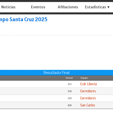
Noticias
Eventos
Afiliaciones
Estadísticas ▼
Campo Santa Cruz 2025
Resultado Final
Dorsal
Equipo
Ccdr Liberia
311
Corredores
520
Corredores
519
San Carlos
820