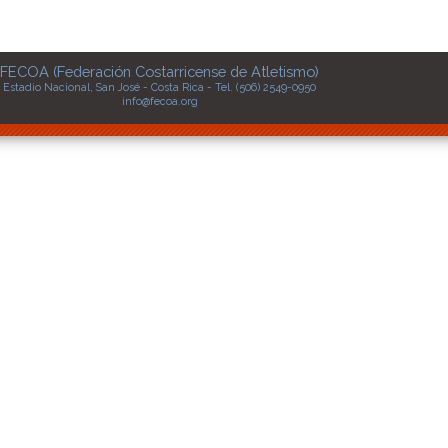
FECOA (Federación Costarricense de Atletismo)
Estadio Nacional, San José - Costa Rica - Tel. (506) 2549-0950
info@fecoa.org