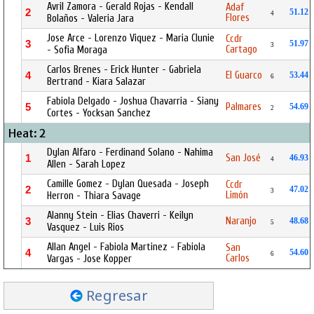
Avril Zamora - Gerald Rojas - Kendall
Adaf
2
51.12
4
Flores
Bolaños - Valeria Jara
Jose Arce - Lorenzo Viquez - Maria Clunie
Ccdr
3
51.97
3
Cartago
- Sofia Moraga
Carlos Brenes - Erick Hunter - Gabriela
El Guarco
4
53.44
6
Bertrand - Kiara Salazar
Fabiola Delgado - Joshua Chavarria - Siany
Palmares
5
54.69
2
Cortes - Yocksan Sanchez
Heat: 2
Dylan Alfaro - Ferdinand Solano - Nahima
San José
1
46.93
4
Allen - Sarah Lopez
Camille Gomez - Dylan Quesada - Joseph
Ccdr
2
47.02
3
Limón
Herron - Thiara Savage
Alanny Stein - Elias Chaverri - Keilyn
Naranjo
3
48.68
5
Vasquez - Luis Rios
Allan Angel - Fabiola Martinez - Fabiola
San
4
54.60
6
Carlos
Vargas - Jose Kopper
Regresar