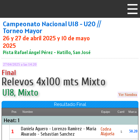
Campeonato Nacional U18 - U20 //
Torneo Mayor
26 y 27 de abril 2025 y 10 de mayo
2025
Pista Rafael Ángel Pérez - Hatillo, San José
27/04/2025 a las 14:20
Final
Relevos 4x100 mts Mixto
U18, Mixto
Ver Siembra
Resultado Final
Pos
Nombre
Equipo
Carril
Marca
Heat: 1
Daniela Aguero - Lorenzo Ramirez - Maria
Codea
1
50.20
5
Alajuela
Alvarado - Sebastian Sanchez