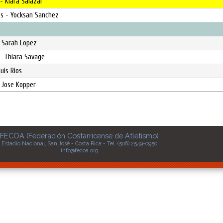
 - Kiara Salazar
es - Yocksan Sanchez
- Sarah Lopez
- Thiara Savage
uis Rios
- Jose Kopper
FECOA (Federación Costarricense de Atletismo)
Estadio Nacional, San José - Costa Rica - Tel. (506) 2549-0950
info@fecoa.org