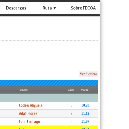
Descargas
Ruta ▼
Sobre FECOA
Ver Siembra
Equipo
Carril
Marca
Codea Alajuela
50.20
5
Adaf Flores
51.12
4
Ccdr Cartago
51.97
3