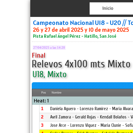
Inicio
Campeonato Nacional U18 - U20 // T
26 y 27 de abril 2025 y 10 de mayo 2025
Pista Rafael Ángel Pérez - Hatillo, San José
27/04/2025 a las 14:20
Final
Relevos 4x100 mts Mixto
U18, Mixto
Pos
Nombre
Heat: 1
1
Daniela Aguero - Lorenzo Ramirez - Maria Alvar
2
Avril Zamora - Gerald Rojas - Kendall Bolaños - V
3
Jose Arce - Lorenzo Viquez - Maria Clunie - Sof