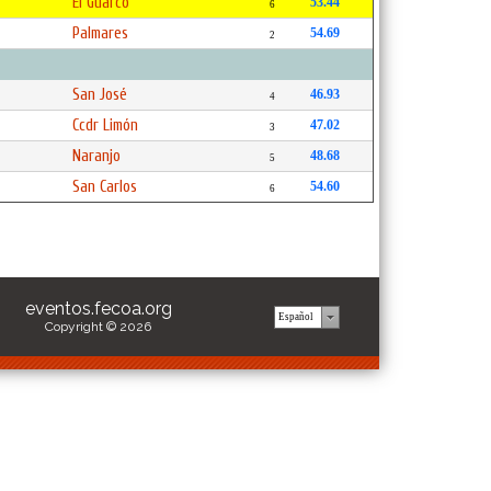
El Guarco
53.44
6
Palmares
54.69
2
San José
46.93
4
Ccdr Limón
47.02
3
Naranjo
48.68
5
San Carlos
54.60
6
eventos.fecoa.org
Copyright © 2026