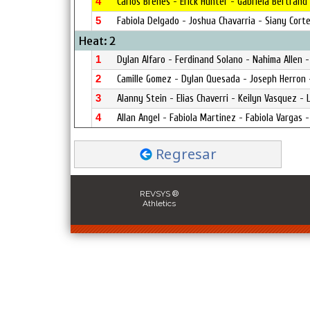
4
Carlos Brenes - Erick Hunter - Gabriela Bertrand
5
Fabiola Delgado - Joshua Chavarria - Siany Cort
Heat: 2
1
Dylan Alfaro - Ferdinand Solano - Nahima Allen 
2
Camille Gomez - Dylan Quesada - Joseph Herron 
3
Alanny Stein - Elias Chaverri - Keilyn Vasquez - L
4
Allan Angel - Fabiola Martinez - Fabiola Vargas 
Regresar
REVSYS ®
Athletics