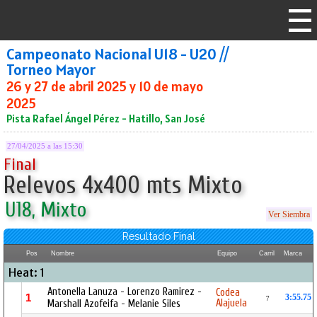
Campeonato Nacional U18 - U20 //
Torneo Mayor
26 y 27 de abril 2025 y 10 de mayo
2025
Pista Rafael Ángel Pérez - Hatillo, San José
27/04/2025 a las 15:30
Final
Relevos 4x400 mts Mixto
U18, Mixto
Ver Siembra
Resultado Final
Pos
Nombre
Equipo
Carril
Marca
Heat: 1
Antonella Lanuza - Lorenzo Ramirez -
Codea
1
3:55.75
7
Alajuela
Marshall Azofeifa - Melanie Siles