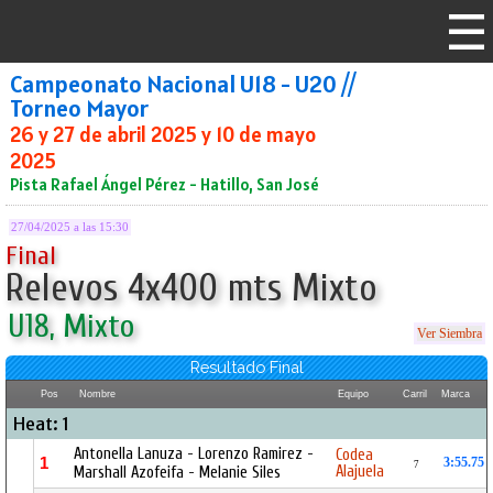
Campeonato Nacional U18 - U20 //
Torneo Mayor
26 y 27 de abril 2025 y 10 de mayo
2025
Pista Rafael Ángel Pérez - Hatillo, San José
27/04/2025 a las 15:30
Final
Relevos 4x400 mts Mixto
U18, Mixto
Ver Siembra
Resultado Final
Pos
Nombre
Equipo
Carril
Marca
Heat: 1
Antonella Lanuza - Lorenzo Ramirez -
Codea
1
3:55.75
7
Alajuela
Marshall Azofeifa - Melanie Siles