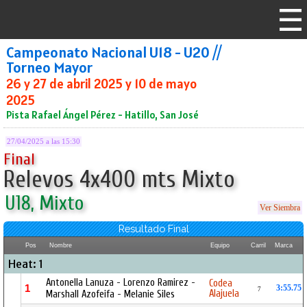
Campeonato Nacional U18 - U20 //
Torneo Mayor
26 y 27 de abril 2025 y 10 de mayo
2025
Pista Rafael Ángel Pérez - Hatillo, San José
27/04/2025 a las 15:30
Final
Relevos 4x400 mts Mixto
U18, Mixto
Ver Siembra
Resultado Final
Pos
Nombre
Equipo
Carril
Marca
Heat: 1
Antonella Lanuza - Lorenzo Ramirez -
Codea
1
3:55.75
7
Alajuela
Marshall Azofeifa - Melanie Siles