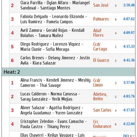
Clara Parrilla - Dylan Alfaro - Mariangel
San José
2
3:59.48
3
Sandoval - Santiago Montes
Fabiola Delgado - Leonardo Elizondo -
Palmares
3
4:07.62
6
Luis Ramirez - Pamela Campos
Avril Zamora - Gerald Rojas - Kendall
Adaf
4
4:09.97
4
Flores
Bolaños - Tamara Nuñez
Diego Rodriguez - Lorenzo Viquez -
Ccdr
5
4:15.33
2
Cartago
Maria Clunie - Sofia Moraga
Carlos Brenes - Delany Jimenez - Jostin
El Guarco
6
4:41.36
5
Avila - Kiara Salazar
Heat: 2
Alina Francis - Kendell Jimenez - Meshly
Ccdr
1
3:57.06
3
Limón
Cameron - Thai Savage
Lucas Calderon - Norma Canossa -
Adebea,
2
4:03.76
5
Belén
Saray Gonzalez - Yerik Mejias
Abner Salazar - Agatha Rodriguez -
San Carlos
3
4:17.65
4
Angela Guadamuz - Yuren Gonzalez
Cristopher Zeledon - Evans Camacho -
Crc
4
4:22.04
6
Endurance
Paula Castro - Thiany Perez
Elias Chaverri - Keilyn Vasquez - Luis
DQ
R.T.