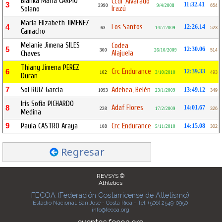
Bianka Maria CARPIO
Ccdr Alvarado
3
11:32.41
3990
9/4/2008
654
Irazú
Solano
Maria Elizabeth JIMENEZ
Los Santos
4
12:26.14
63
14/7/2009
523
Camacho
Melanie Jimena SILES
Codea
5
12:30.06
300
26/10/2009
514
Alajuela
Chaves
Thiany Jimena PEREZ
Crc Endurance
6
12:39.33
102
3/10/2010
493
Duran
7
Sol RUIZ Garcia
Adebea, Belén
13:49.12
1093
23/1/2009
349
Iris Sofia PICHARDO
Adaf Flores
8
14:01.67
228
17/2/2009
326
Medina
9
Paula CASTRO Araya
Crc Endurance
14:15.08
108
5/11/2010
302
Regresar
REVSYS ®
Athletics
FECOA (Federación Costarricense de Atletismo)
Estadio Nacional, San José - Costa Rica - Tel. (506) 2549-0950
info@fecoa.org