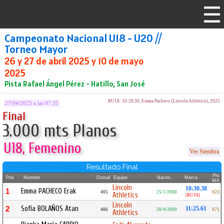
Campeonato Nacional U18 - U20 //
Torneo Mayor
26 y 27 de abril 2025 y 10 de mayo
2025
Pista Rafael Ángel Pérez - Hatillo, San José
RU18: 10:20.30, Emma Pacheco (Lincoln Athletics), 2025
27/04/2025 a las 07:35
Final
3.000 mts Planos
U18, Femenino
Ver Siembra
Resultado Final
Pts
Pos
Nombre
Dorsal
Equipo
Nacim.
Marca
WA
Lincoln
10:30.38
Emma PACHECO Erak
1
405
25/1/2008
823
Athletics
(RU18)
Lincoln
Sofia BOLAÑOS Atan
2
11:25.61
406
20/4/2009
671
Athletics